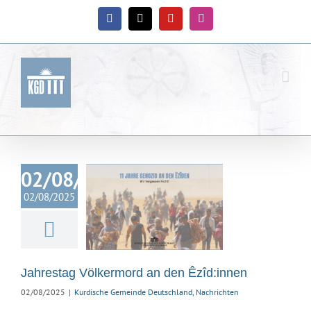
Zum
Inhalt
Facebook
X
YouTube
Instagram
springen
02/08/2025
ahrestag
02/08/2025
rmord an den
îd:innen
ische Gemeinde
hland
Nachrichten
Jahrestag Völkermord an den Êzîd:innen
02/08/2025
|
Kurdische Gemeinde Deutschland
,
Nachrichten