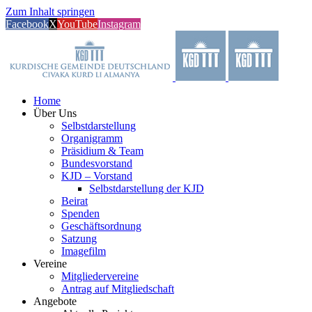
Zum Inhalt springen
Facebook
X
YouTube
Instagram
Home
Über Uns
Selbstdarstellung
Organigramm
Präsidium & Team
Bundesvorstand
KJD – Vorstand
Selbstdarstellung der KJD
Beirat
Spenden
Geschäftsordnung
Satzung
Imagefilm
Vereine
Mitgliedervereine
Antrag auf Mitgliedschaft
Angebote