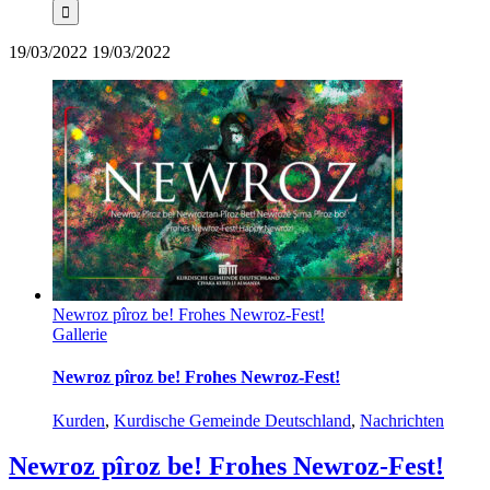
19/03/2022
19/03/2022
Newroz pîroz be! Frohes Newroz-Fest!
Gallerie
Newroz pîroz be! Frohes Newroz-Fest!
Kurden
,
Kurdische Gemeinde Deutschland
,
Nachrichten
Newroz pîroz be! Frohes Newroz-Fest!