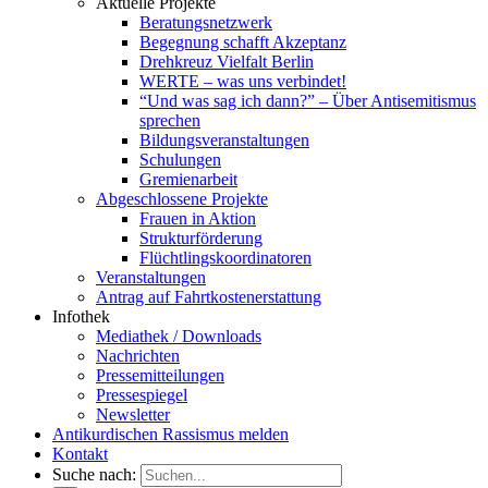
Aktuelle Projekte
Beratungsnetzwerk
Begegnung schafft Akzeptanz
Drehkreuz Vielfalt Berlin
WERTE – was uns verbindet!
“Und was sag ich dann?” – Über Antisemitismus
sprechen
Bildungsveranstaltungen
Schulungen
Gremienarbeit
Abgeschlossene Projekte
Frauen in Aktion
Strukturförderung
Flüchtlingskoordinatoren
Veranstaltungen
Antrag auf Fahrtkostenerstattung
Infothek
Mediathek / Downloads
Nachrichten
Pressemitteilungen
Pressespiegel
Newsletter
Antikurdischen Rassismus melden
Kontakt
Suche nach: