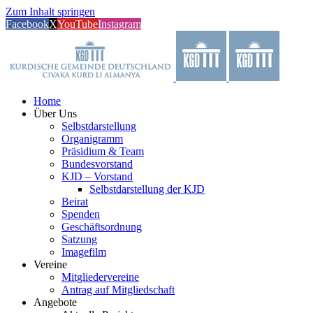
Zum Inhalt springen
Facebook
X
YouTube
Instagram
Home
Über Uns
Selbstdarstellung
Organigramm
Präsidium & Team
Bundesvorstand
KJD – Vorstand
Selbstdarstellung der KJD
Beirat
Spenden
Geschäftsordnung
Satzung
Imagefilm
Vereine
Mitgliedervereine
Antrag auf Mitgliedschaft
Angebote