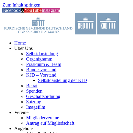
Zum Inhalt springen
Facebook
X
YouTube
Instagram
Home
Über Uns
Selbstdarstellung
Organigramm
Präsidium & Team
Bundesvorstand
KJD – Vorstand
Selbstdarstellung der KJD
Beirat
Spenden
Geschäftsordnung
Satzung
Imagefilm
Vereine
Mitgliedervereine
Antrag auf Mitgliedschaft
Angebote