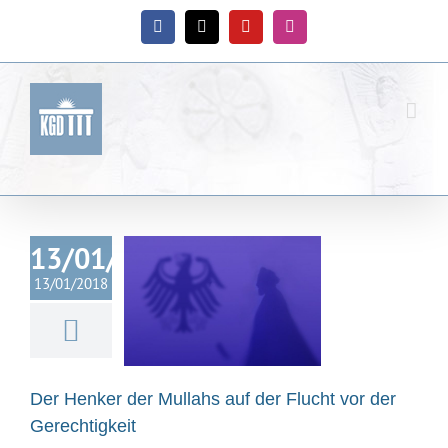
Zum
Inhalt
Facebook
X
YouTube
Instagram
springen
13/01/2018
 Henker der
ahs auf der
13/01/2018
cht vor der
echtigkeit
ische Gemeinde
land
Nachrichten
Der Henker der Mullahs auf der Flucht vor der
ssemitteilung
Gerechtigkeit