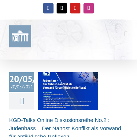
Zum
Inhalt
Facebook
X
YouTube
Instagram
springen
Talks Online
usionsreihe
20/05/2021
: Judenhass –
20/05/2021
host-Konflikt
Vorwand für
tijüdische
Reflexe?
KGD-Talks Online Diskusionsreihe No.2 :
ische Gemeinde
Judenhass – Der Nahost-Konflikt als Vorwand
eutschland
für antijüdische Reflexe?