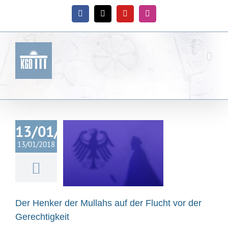
Zum
Inhalt
Facebook
X
YouTube
Instagram
springen
13/01/2018
 Henker der
ahs auf der
13/01/2018
cht vor der
echtigkeit
ische Gemeinde
land
Nachrichten
Der Henker der Mullahs auf der Flucht vor der
ssemitteilung
Gerechtigkeit