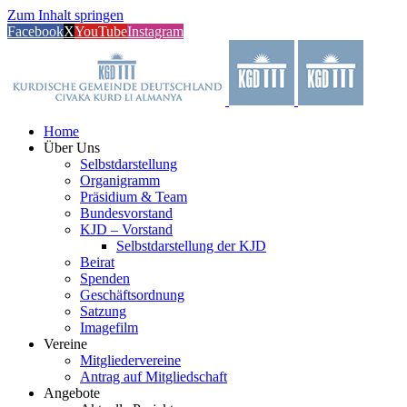
Zum Inhalt springen
Facebook
X
YouTube
Instagram
Home
Über Uns
Selbstdarstellung
Organigramm
Präsidium & Team
Bundesvorstand
KJD – Vorstand
Selbstdarstellung der KJD
Beirat
Spenden
Geschäftsordnung
Satzung
Imagefilm
Vereine
Mitgliedervereine
Antrag auf Mitgliedschaft
Angebote