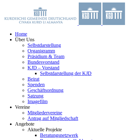
Zum
Facebook
X
YouTube
Instagram
Inhalt
springen
Home
Über Uns
Selbstdarstellung
Organigramm
Präsidium & Team
Bundesvorstand
KJD – Vorstand
Selbstdarstellung der KJD
Beirat
Spenden
Geschäftsordnung
Satzung
Imagefilm
Vereine
Mitgliedervereine
Antrag auf Mitgliedschaft
Angebote
Aktuelle Projekte
Beratungsnetzwerk