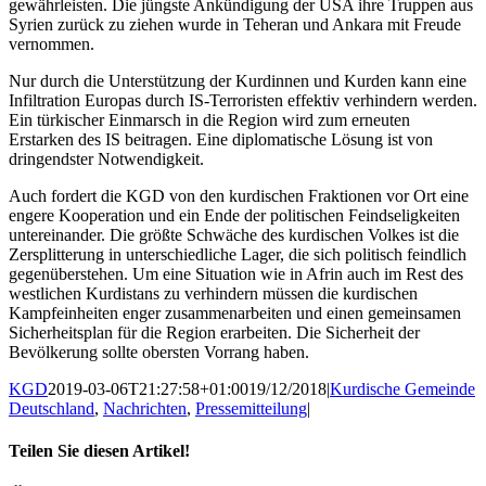
gewährleisten. Die jüngste Ankündigung der USA ihre Truppen aus
Syrien zurück zu ziehen wurde in Teheran und Ankara mit Freude
vernommen.
Nur durch die Unterstützung der Kurdinnen und Kurden kann eine
Infiltration Europas durch IS-Terroristen effektiv verhindern werden.
Ein türkischer Einmarsch in die Region wird zum erneuten
Erstarken des IS beitragen. Eine diplomatische Lösung ist von
dringendster Notwendigkeit.
Auch fordert die KGD von den kurdischen Fraktionen vor Ort eine
engere Kooperation und ein Ende der politischen Feindseligkeiten
untereinander. Die größte Schwäche des kurdischen Volkes ist die
Zersplitterung in unterschiedliche Lager, die sich politisch feindlich
gegenüberstehen. Um eine Situation wie in Afrin auch im Rest des
westlichen Kurdistans zu verhindern müssen die kurdischen
Kampfeinheiten enger zusammenarbeiten und einen gemeinsamen
Sicherheitsplan für die Region erarbeiten. Die Sicherheit der
Bevölkerung sollte obersten Vorrang haben.
KGD
2019-03-06T21:27:58+01:00
19/12/2018
|
Kurdische Gemeinde
Deutschland
,
Nachrichten
,
Pressemitteilung
|
Teilen Sie diesen Artikel!