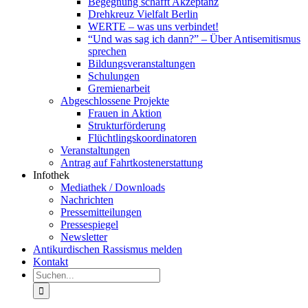
Begegnung schafft Akzeptanz
Drehkreuz Vielfalt Berlin
WERTE – was uns verbindet!
“Und was sag ich dann?” – Über Antisemitismus
sprechen
Bildungsveranstaltungen
Schulungen
Gremienarbeit
Abgeschlossene Projekte
Frauen in Aktion
Strukturförderung
Flüchtlingskoordinatoren
Veranstaltungen
Antrag auf Fahrtkostenerstattung
Infothek
Mediathek / Downloads
Nachrichten
Pressemitteilungen
Pressespiegel
Newsletter
Antikurdischen Rassismus melden
Kontakt
Suche
nach: