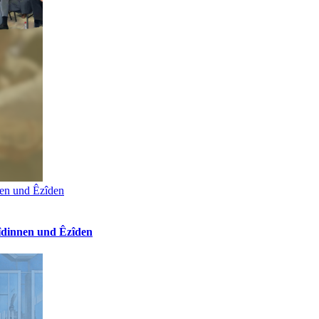
nen und Êzîden
îdinnen und Êzîden