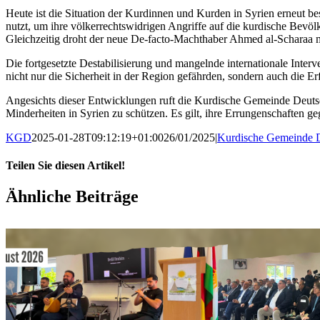
Heute ist die Situation der Kurdinnen und Kurden in Syrien erneut 
nutzt, um ihre völkerrechtswidrigen Angriffe auf die kurdische Bevö
Gleichzeitig droht der neue De-facto-Machthaber Ahmed al-Scharaa 
Die fortgesetzte Destabilisierung und mangelnde internationale Inter
nicht nur die Sicherheit in der Region gefährden, sondern auch die 
Angesichts dieser Entwicklungen ruft die Kurdische Gemeinde Deutsc
Minderheiten in Syrien zu schützen. Es gilt, ihre Errungenschaften g
KGD
2025-01-28T09:12:19+01:00
26/01/2025
|
Kurdische Gemeinde 
Teilen Sie diesen Artikel!
Facebook
X
WhatsApp
Pinterest
E-
Ähnliche Beiträge
Mail