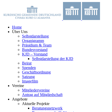
Zum
Facebook
X
YouTube
Instagram
Inhalt
springen
Home
Über Uns
Selbstdarstellung
Organigramm
Präsidium & Team
Bundesvorstand
KJD – Vorstand
Selbstdarstellung der KJD
Beirat
Spenden
Geschäftsordnung
Satzung
Imagefilm
Vereine
Mitgliedervereine
Antrag auf Mitgliedschaft
Angebote
Aktuelle Projekte
Beratungsnetzwerk