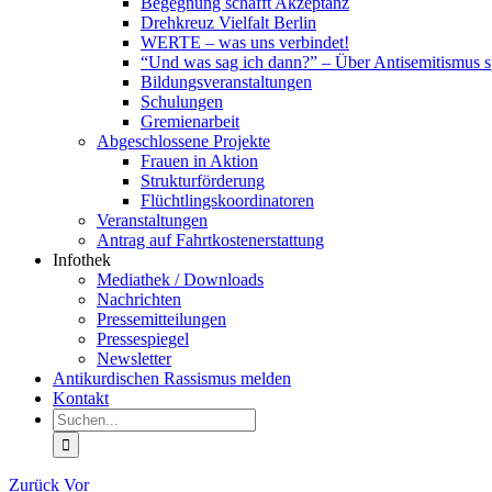
Begegnung schafft Akzeptanz
Drehkreuz Vielfalt Berlin
WERTE – was uns verbindet!
“Und was sag ich dann?” – Über Antisemitismus 
Bildungsveranstaltungen
Schulungen
Gremienarbeit
Abgeschlossene Projekte
Frauen in Aktion
Strukturförderung
Flüchtlingskoordinatoren
Veranstaltungen
Antrag auf Fahrtkostenerstattung
Infothek
Mediathek / Downloads
Nachrichten
Pressemitteilungen
Pressespiegel
Newsletter
Antikurdischen Rassismus melden
Kontakt
Suche
nach:
Zurück
Vor