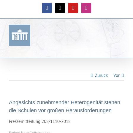
Zum
Inhalt
Facebook
X
YouTube
Instagram
springen
Zurück
Vor
Angesichts zunehmender Heterogenität stehen
die Schulen vor großen Herausforderungen
Pressemitteilung 208/1110-2018
Embed from Getty Images