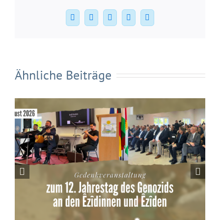
Facebook
X
WhatsApp
Pinterest
E-
Mail
Ähnliche Beiträge
Die Kurdische Gemeinde Deutschland
begrüßt die Bremer Initiative zur
dauerhaften Verankerung des
Kurdischunterrichts