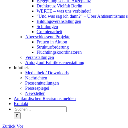
Begegnung schafft Akzeptanz
Drehkreuz Vielfalt Berlin
WERTE – was uns verbindet!
“Und was sag ich dann?” – Über Antisemitismus 
Bildungsveranstaltungen
Schulungen
Gremienarbeit
Abgeschlossene Projekte
Frauen in Aktion
Strukturförderung
Flüchtlingskoordinatoren
Veranstaltungen
Antrag auf Fahrtkostenerstattung
Infothek
Mediathek / Downloads
Nachrichten
Pressemitteilungen
Pressespiegel
Newsletter
Antikurdischen Rassismus melden
Kontakt
Suche
nach:
Zurück
Vor