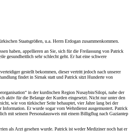
it türkischen Staatsgrößen, u.a. Herrn Erdogan zusammenkommen.
en haben, appellieren an Sie, sich für die Freilassung von Patrick
ile gesundheitlich sehr schlecht geht. Er hat eine schwere
rteidiger gestellt bekommen, dieser vertritt jedoch nach unserer
ndlung findet in Sirnak statt und Patrick sitzt Hunderte von
rorganisation“ in der kurdischen Region Nusaybin/Silopi, nahe der
sch aktiv für die Belange der Kurden eingesetzt. Nicht nur unter den
cht, wie von türkischer Seite behauptet, vier Jahre lang bei der
 Information. Er wurde sogar vom Wehrdienst ausgemustert. Patrick
glich mit seinem Personalausweis mit einem Billigflug nach Gaziantep
Syrien als Arzt gesehen wurde. Patrick ist weder Mediziner noch hat er