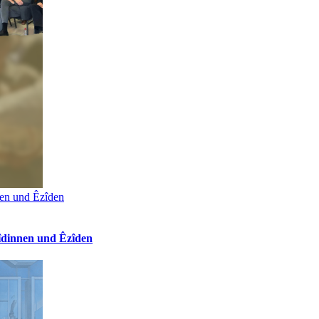
nen und Êzîden
îdinnen und Êzîden