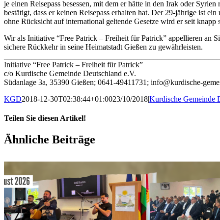
je einen Reisepass besessen, mit dem er hätte in den Irak oder Syrie
bestätigt, dass er keinen Reisepass erhalten hat. Der 29-jährige ist ei
ohne Rücksicht auf international geltende Gesetze wird er seit knapp
Wir als Initiative “Free Patrick – Freiheit für Patrick” appellieren 
sichere Rückkehr in seine Heimatstadt Gießen zu gewährleisten.
_______________________________________________________
Initiative “Free Patrick – Freiheit für Patrick”
c/o Kurdische Gemeinde Deutschland e.V.
Südanlage 3a, 35390 Gießen; 0641-49411731; info@kurdische-geme
KGD
2018-12-30T02:38:44+01:00
23/10/2018
|
Kurdische Gemeinde 
Teilen Sie diesen Artikel!
Facebook
X
WhatsApp
Pinterest
E-
Ähnliche Beiträge
Mail