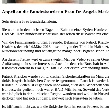
Appell an die Bundeskanzlerin Frau Dr. Angela Merke
Sehr geehrte Frau Bundeskanzlerin,
Sie werden in den nächsten Tagen im Rahmen einer Syrien-Konferenz 
Und Sie, Herr Bundeswirtschaftsminister reisen diese Woche mit ein
Wir, die Familienangehörigen, Freunde, Bekannte von Patrick Kraicker 
Kraicker, der seit 14.März 2018 unschuldig in der Türkei in Haft sitzt
Mittelohrentzündung und hat aufgrund mangelnder Hygiene schon Zä
An diesem Freitag wird er zum zweiten Mal per Video zu seiner Gerich
Auffassung nicht seine Interessen. Auch die deutsche Botschaft in An
Kilometer entfernt in Elazig in Haft. Bei der ersten Verhandlung durf
Patrick Kraicker wurde von türkischen Sicherheitskräften im März di
türkisch-syrisch-irakischen Grenze festgenommen. Patrick ist weder ku
Kurden in Gießen ist er gänzlich unbekannt, auch den Sicherheitsbehör
Bundeswehr gedient, noch war er BND-Mitarbeiter. Sowohl das Verte
war lediglich in der kurdischen Region wandern und wollte in Nusayb
geflogen und hat sich auf dem Landweg nach Nusaybin begeben.
Es trifft auch nicht zu, wie die türkische Seite im ersten Prozess beha