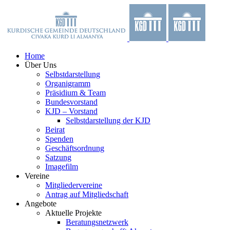
Zum
Facebook
X
YouTube
Instagram
Inhalt
springen
Home
Über Uns
Selbstdarstellung
Organigramm
Präsidium & Team
Bundesvorstand
KJD – Vorstand
Selbstdarstellung der KJD
Beirat
Spenden
Geschäftsordnung
Satzung
Imagefilm
Vereine
Mitgliedervereine
Antrag auf Mitgliedschaft
Angebote
Aktuelle Projekte
Beratungsnetzwerk