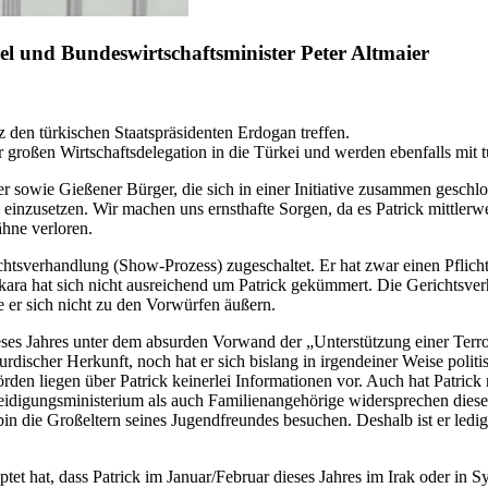
l und Bundeswirtschaftsminister Peter Altmaier
den türkischen Staatspräsidenten Erdogan treffen.
er großen Wirtschaftsdelegation in die Türkei und werden ebenfalls m
sowie Gießener Bürger, die sich in einer Initiative zusammen geschloss
, einzusetzen. Wir machen uns ernsthafte Sorgen, da es Patrick mittlerwe
hne verloren.
tsverhandlung (Show-Prozess) zugeschaltet. Er hat zwar einen Pflichtve
kara hat sich nicht ausreichend um Patrick gekümmert. Die Gerichtsverha
te er sich nicht zu den Vorwürfen äußern.
eses Jahres unter dem absurden Vorwand der „Unterstützung einer Terro
rdischer Herkunft, noch hat er sich bislang in irgendeiner Weise politi
den liegen über Patrick keinerlei Informationen vor. Auch hat Patrick ni
idigungsministerium als auch Familienangehörige widersprechen dieser
in die Großeltern seines Jugendfreundes besuchen. Deshalb ist er ledi
uptet hat, dass Patrick im Januar/Februar dieses Jahres im Irak oder in 