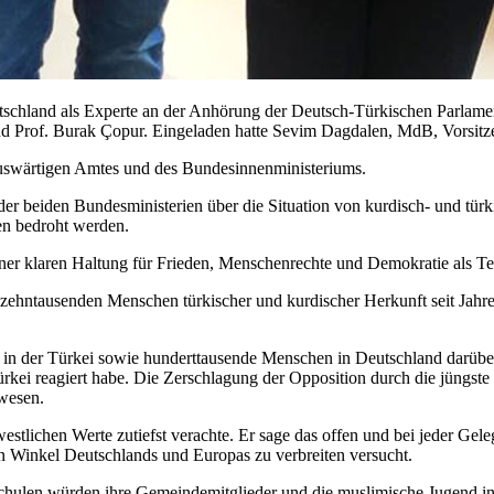
schland als Experte an der Anhörung der Deutsch-Türkischen Parlam
d Prof. Burak Çopur. Eingeladen hatte Sevim Dagdalen, MdB, Vorsitz
Auswärtigen Amtes und des Bundesinnenministeriums.
er beiden Bundesministerien über die Situation von kurdisch- und tü
n bedroht werden.
iner klaren Haltung für Frieden, Menschenrechte und Demokratie als Terr
 zehntausenden Menschen türkischer und kurdischer Herkunft seit Jahre
in der Türkei sowie hunderttausende Menschen in Deutschland darüber 
 Türkei reagiert habe. Die Zerschlagung der Opposition durch die jüng
ewesen.
tlichen Werte zutiefst verachte. Er sage das offen und bei jeder Geleg
en Winkel Deutschlands und Europas zu verbreiten versucht.
chulen würden ihre Gemeindemitglieder und die muslimische Jugend in 