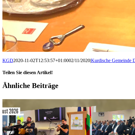
KGD
2020-11-02T12:53:57+01:00
02/11/2020
|
Kurdische Gemeinde D
Teilen Sie diesen Artikel!
Facebook
X
WhatsApp
Pinterest
E-
Ähnliche Beiträge
Mail