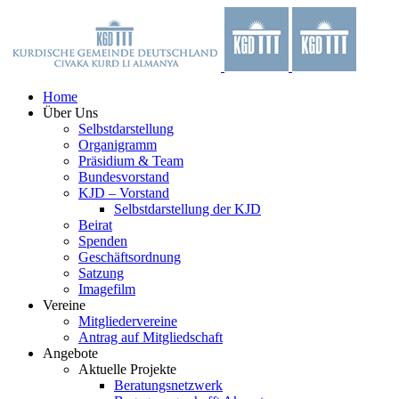
Zum
Facebook
X
YouTube
Instagram
Inhalt
springen
Home
Über Uns
Selbstdarstellung
Organigramm
Präsidium & Team
Bundesvorstand
KJD – Vorstand
Selbstdarstellung der KJD
Beirat
Spenden
Geschäftsordnung
Satzung
Imagefilm
Vereine
Mitgliedervereine
Antrag auf Mitgliedschaft
Angebote
Aktuelle Projekte
Beratungsnetzwerk