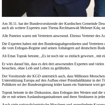
Am 30.11.
hat der Bundesvorsitzende der Kurdischen Gemeinde Deut
auch als weitere Experten zum Thema Rechtsanwalt Mehmet Kılıç un
Alle Parteien waren mit Vertretern anwesend. Ebenso Vertreter des 
Die Experten haben mit den Bundestagsabgeordneten und Vertretern d
die vom Erdogan-Regime und seinen Anhängern auf deutschem Bode
Ali Ertan Toprak betonte, „Es ist noch nie so einfach gewesen , mit e
Er wies darauf hin, dass es den drei anwesenden Experten und vielen
besuchen, ohne Leib und Leben zu gefährden.
Der Vorsitzende der KGD unterstrich auch, dass Millionen Menschen 
Unterstützung Europa auf den Aufbau einer Präsidialdiktatur in der
Politikern sei der Bundesregierung leider kaum ein Statement wert g
Toprak betonte in der Diskussion, dass Erdogan den Westen und die wes
die er mit seinen Auslandsorganisationen und ihren Strukturen in jed
Auch viele nationalislamistische Moscheen und angegliederte Korans