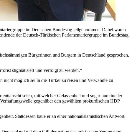
entariergruppe im Deutschen Bundestag teilgenommen. Dabei waren
endende der Deutsch-Türkischen Parlamentariergruppe im Bundestag.
rkischstämmigen Bürgerinnen und Bürgern in Deutschland gesprochen,
orist stigmatisiert und verfolgt zu werden.“
n nicht möglich sei in die Türkei zu reisen und Verwandte zu
enttäuscht seien, mit welcher Gelassenheit und sogar punktueller
ste Verhaftungswelle gegenüber den gewählten prokurdischen HDP
enheit. Stattdessen baue er an einer nationalislamistischen Antwort,
Deutschland mit dem Gift der nationalislamistischen Segregation