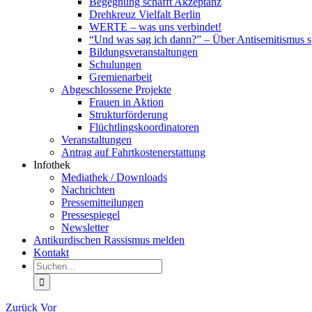
Begegnung schafft Akzeptanz
Drehkreuz Vielfalt Berlin
WERTE – was uns verbindet!
“Und was sag ich dann?” – Über Antisemitismus 
Bildungsveranstaltungen
Schulungen
Gremienarbeit
Abgeschlossene Projekte
Frauen in Aktion
Strukturförderung
Flüchtlingskoordinatoren
Veranstaltungen
Antrag auf Fahrtkostenerstattung
Infothek
Mediathek / Downloads
Nachrichten
Pressemitteilungen
Pressespiegel
Newsletter
Antikurdischen Rassismus melden
Kontakt
Suche
nach:
Zurück
Vor