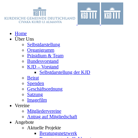
Zum
Facebook
X
YouTube
Instagram
Inhalt
springen
Home
Über Uns
Selbstdarstellung
Organigramm
Präsidium & Team
Bundesvorstand
KJD – Vorstand
Selbstdarstellung der KJD
Beirat
Spenden
Geschäftsordnung
Satzung
Imagefilm
Vereine
Mitgliedervereine
Antrag auf Mitgliedschaft
Angebote
Aktuelle Projekte
Beratungsnetzwerk