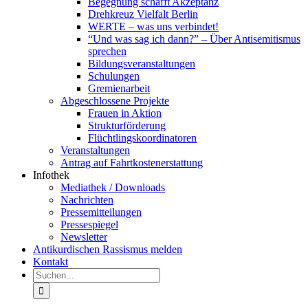
Begegnung schafft Akzeptanz
Drehkreuz Vielfalt Berlin
WERTE – was uns verbindet!
“Und was sag ich dann?” – Über Antisemitismus
sprechen
Bildungsveranstaltungen
Schulungen
Gremienarbeit
Abgeschlossene Projekte
Frauen in Aktion
Strukturförderung
Flüchtlingskoordinatoren
Veranstaltungen
Antrag auf Fahrtkostenerstattung
Infothek
Mediathek / Downloads
Nachrichten
Pressemitteilungen
Pressespiegel
Newsletter
Antikurdischen Rassismus melden
Kontakt
Suche
nach: