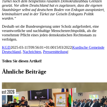
Türkei noch dem beispielslos rasanten Demokratieabbau Grenzen
gesetzt. Vor allem Deutschland hat es zugelassen, dass die eigenen
Staatsbürger selbst auf deutschem Boden von Erdogan ausspioniert,
kriminalisiert und in der Türkei zur Geiseln Erdogans Politik
wurden.“
Deshalb sei die Bundesregierung unter Scholz aufgefordert, eine
verantwortliche und nachhaltige Menschenrechtspolitik, als die
vornehmste Pflicht eines jeden demokratischen Rechtsstaats zu
verfolgen.
KGD
2025-03-11T09:56:01+01:00
15/03/2022
|
Kurdische Gemeinde
Deutschland
,
Nachrichten
,
Pressemitteilung
|
Teilen Sie diesen Artikel!
Facebook
X
WhatsApp
Pinterest
E-
Ähnliche Beiträge
Mail