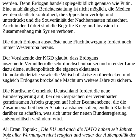
werden. Denn Erdogan handelt spiegelbildlich genauso wie Putin.
Eine unabhängige Berichterstattung ist nicht möglich, die Medien
werden staatlich kontrolliert, die Opposition verfolgt und
unterdrückt und die Souveränität der Nachbarstaaten missachtet.
Auch in der Türkei sind die Begriffe Krieg und Invasion in
Zusammenhang mit Syrien verboten.
Die durch Erdogan ausgelöste neue Fluchtbewegung fordert noch
immer Westeuropa heraus.
Der Vorsitzende der KGD glaubt, dass Erdogans
inszenierte Vermittlerrolle sehr durchschaubar sei und in erster Linie
dazu diene, außenpolitisch die eigenen eklatanten
Demokratiedefizite sowie die Wirtschaftskrise zu überdecken und
zugleich Erdogans bröckelnde Macht um weitere Jahre zu sichern.
Die Kurdische Gemeinde Deutschland fordert die neue
Bundesregierung auf, bei den Gesprächen der vereinbarten
gemeinsamen Arbeitsgruppen auf hoher Beamtenebene, die die
Zusammenarbeit beider Staaten ausbauen sollen, endlich Klarheit
darüber zu schaffen, was sich unter der neuen Bundesregierung
außenpolitisch verändern wird.
Ali Ertan Toprak:
„Die EU und auch die NATO haben seit Jahren
trotz aller Warnungen nicht reagiert und weder der Außenpolitik der