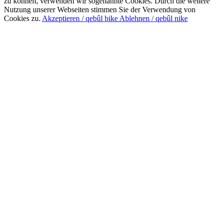
zu können, verwenden wir sogenannte Cookies. Durch die weitere
Nutzung unserer Webseiten stimmen Sie der Verwendung von
Cookies zu.
Akzeptieren / qebûl bike
Ablehnen / qebûl nike
Nach
oben