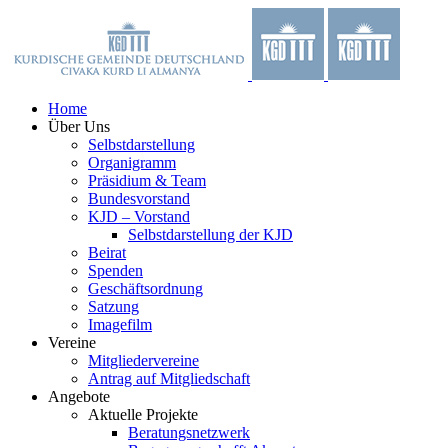
Zum
Facebook
X
YouTube
Instagram
Inhalt
springen
Home
Über Uns
Selbstdarstellung
Organigramm
Präsidium & Team
Bundesvorstand
KJD – Vorstand
Selbstdarstellung der KJD
Beirat
Spenden
Geschäftsordnung
Satzung
Imagefilm
Vereine
Mitgliedervereine
Antrag auf Mitgliedschaft
Angebote
Aktuelle Projekte
Beratungsnetzwerk