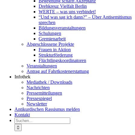
Begegnung schafft Akzeptanz
Drehkreuz Vielfalt Berlin
WERTE – was uns verbindet!
“Und was sag ich dann?” – Über Antisemitismus
sprechen
Bildungsveranstaltungen
Schulungen
Gremienarbeit
Abgeschlossene Projekte
Frauen in Aktion
Strukturförderung
Flüchtlingskoordinatoren
Veranstaltungen
Antrag auf Fahrtkostenerstattung
Infothek
Mediathek / Downloads
Nachrichten
Pressemitteilungen
Pressespiegel
Newsletter
Antikurdischen Rassismus melden
Kontakt
Suche
nach: