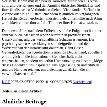
Vor sechs Jahren mussten bereits Tausende Menschen aus Afrîn
aufgrund des Krieges und der Angriffe türkischer Streitkräfte und
ihrer jihadistischen Verbündeten fliehen. Viele fanden Zuflucht in
Aleppo oder in Tall Rifaat. Nachdem Islamisten im vergangenen
Herbst die Region eroberten, mussten viele unfreiwillig nach Afrin
zurückkehren, um dort auf die Trümmer ihrer Heimat zu stoßen.
Denn zwei Jahre nach dem Erdbeben sind die Folgen noch immer
spürbar. Viele Menschen leben weiterhin in provisorischen
Unterkünften, und der wirtschaftliche Schaden ist enorm. Die
psychologischen Auswirkungen sind tiefgreifend, und der
Wiederaufbau der Infrastruktur dauert an. Cahit Basar,
Generalsekretär der Kurdischen Gemeinde Deutschland, appelliert
eindringlich an die internationale Gemeinschaft, nicht
wegzuschauen, sondern weiterhin Unterstützung zu leisten: „Möge
dieses Gedenken uns inspirieren, uns gegenseitig zu unterstützen
und die Hand zu reichen, um diejenigen zu stärken, die am
verwundbarsten sind.“
KGD
2025-02-05T09:19:32+01:00
06/02/2025
|
Nachrichten
|
Teilen Sie diesen Artikel!
Facebook
X
WhatsApp
Pinterest
E-
Ähnliche Beiträge
Mail