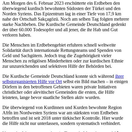
Am Morgen des 6. Februar 2023 erschütterte ein Erdbeben den
überwiegend kurdisch bewohnten Südosten der Türkei und den
Norden Syriens. Das Epizentrum lag in einer Tiefe von 17,9 km
nahe der Ortschaft Sakçagözü. Noch am selben Tag folgten mehrere
starke Nachbeben. Die Kurdische Gemeinde Deutschland gedenkt
der über 60.000 Todesopfer und all jener, die ihr Hab und Gut
verloren haben.
Die Menschen im Erdbebengebiet erfuhren schnell weltweite
Solidarität durch internationale Rettungsteams und Spenden von
Geld und Sachgütern. Jedoch trug die Zugehörigkeit vieler
Menschen zu religiösen Minderheiten oder zur kurdischen Ethnie
zur unzureichenden und selektiven Hilfe der Behörden bei.
Die Kurdische Gemeinde Deutschland konnte sich während
ihrer
selbstorganisierten Hilfe vor Ort
selbst ein Bild machen – in einigen
Dörfern in den betroffenen Gebieten waren private Initiativen
christlicher oder alevitischer Gemeinden die ersten, die Hilfe
leisteten, lange bevor staatliche Stellen aktiv wurden.
Die überwiegend von Kurdinnen und Kurden bewohnte Region
Afrîn im Nordwesten Syriens war am stärksten vom Erdbeben
betroffen und ist seit 2018 unter türkischer Kontrolle. Hier wurde
die Hilfe nicht nur unterlassen, sondern systematisch verhindert.