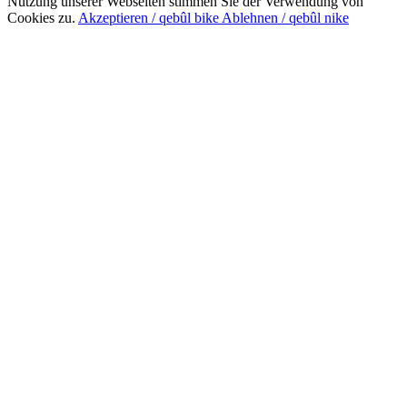
Nutzung unserer Webseiten stimmen Sie der Verwendung von
Cookies zu.
Akzeptieren / qebûl bike
Ablehnen / qebûl nike
Nach
oben