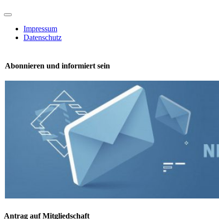
Toggle
Navigation
Impressum
Datenschutz
Abonnieren und informiert sein
Antrag auf Mitgliedschaft