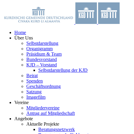
Zum
Facebook
X
YouTube
Instagram
Inhalt
springen
Home
Über Uns
Selbstdarstellung
Organigramm
Präsidium & Team
Bundesvorstand
KJD – Vorstand
Selbstdarstellung der KJD
Beirat
Spenden
Geschäftsordnung
Satzung
Imagefilm
Vereine
Mitgliedervereine
Antrag auf Mitgliedschaft
Angebote
Aktuelle Projekte
Beratungsnetzwerk