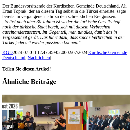
Der Bundesvorsitzende der Kurdischen Gemeinde Deutschland, Ali
Ertan Toprak, der an diesem Tag selbst in die Türkei einreiste, sagte
bereits im vergangenen Jahr zu den schrecklichen Ereignissen:
„Selbst nach über 30 Jahren ist weder die türkische Gesellschaft
noch der türkische Staat bereit, sich mit diesem Verbrechen
auseinanderzusetzen. Im Gegenteil, man tut alles, damit das in
Vergessenheit gerät. Das führt dazu, dass solche Verbrechen in der
Türkei jederzeit wieder passieren können.“
KGD
2024-07-01T12:47:45+02:00
02/07/2024
|
Kurdische Gemeinde
Deutschland
,
Nachrichten
|
Teilen Sie diesen Artikel!
Facebook
X
WhatsApp
Pinterest
E-
Ähnliche Beiträge
Mail