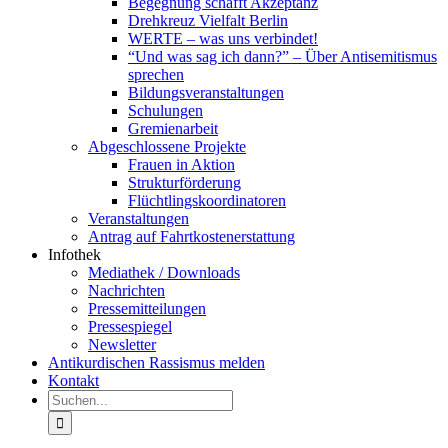
Begegnung schafft Akzeptanz
Drehkreuz Vielfalt Berlin
WERTE – was uns verbindet!
“Und was sag ich dann?” – Über Antisemitismus
sprechen
Bildungsveranstaltungen
Schulungen
Gremienarbeit
Abgeschlossene Projekte
Frauen in Aktion
Strukturförderung
Flüchtlingskoordinatoren
Veranstaltungen
Antrag auf Fahrtkostenerstattung
Infothek
Mediathek / Downloads
Nachrichten
Pressemitteilungen
Pressespiegel
Newsletter
Antikurdischen Rassismus melden
Kontakt
Suche
nach: