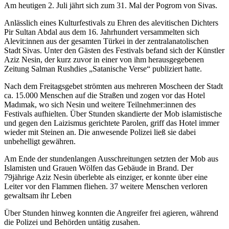
Am heutigen 2. Juli jährt sich zum 31. Mal der Pogrom von Sivas.
Anlässlich eines Kulturfestivals zu Ehren des alevitischen Dichters
Pir Sultan Abdal aus dem 16. Jahrhundert versammelten sich
Alevit:innen aus der gesamten Türkei in der zentralanatolischen
Stadt Sivas. Unter den Gästen des Festivals befand sich der Künstler
Aziz Nesin, der kurz zuvor in einer von ihm herausgegebenen
Zeitung Salman Rushdies „Satanische Verse“ publiziert hatte.
Nach dem Freitagsgebet strömten aus mehreren Moscheen der Stadt
ca. 15.000 Menschen auf die Straßen und zogen vor das Hotel
Madımak, wo sich Nesin und weitere Teilnehmer:innen des
Festivals aufhielten. Über Stunden skandierte der Mob islamistische
und gegen den Laizismus gerichtete Parolen, griff das Hotel immer
wieder mit Steinen an. Die anwesende Polizei ließ sie dabei
unbehelligt gewähren.
Am Ende der stundenlangen Ausschreitungen setzten der Mob aus
Islamisten und Grauen Wölfen das Gebäude in Brand. Der
79jährige Aziz Nesin überlebte als einziger, er konnte über eine
Leiter vor den Flammen fliehen. 37 weitere Menschen verloren
gewaltsam ihr Leben
Über Stunden hinweg konnten die Angreifer frei agieren, während
die Polizei und Behörden untätig zusahen.