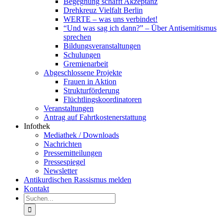
Begegnung schafft Akzeptanz
Drehkreuz Vielfalt Berlin
WERTE – was uns verbindet!
“Und was sag ich dann?” – Über Antisemitismus
sprechen
Bildungsveranstaltungen
Schulungen
Gremienarbeit
Abgeschlossene Projekte
Frauen in Aktion
Strukturförderung
Flüchtlingskoordinatoren
Veranstaltungen
Antrag auf Fahrtkostenerstattung
Infothek
Mediathek / Downloads
Nachrichten
Pressemitteilungen
Pressespiegel
Newsletter
Antikurdischen Rassismus melden
Kontakt
Suche
nach: