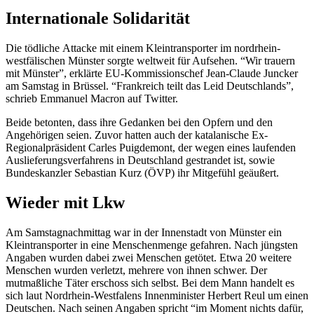
Internationale Solidarität
Die tödliche Attacke mit einem Kleintransporter im nordrhein-
westfälischen Münster sorgte weltweit für Aufsehen. “Wir trauern
mit Münster”, erklärte EU-Kommissionschef Jean-Claude
Juncker
am Samstag in Brüssel. “Frankreich teilt das Leid Deutschlands”,
schrieb Emmanuel
Macron
auf Twitter.
Beide betonten, dass ihre Gedanken bei den Opfern und den
Angehörigen seien. Zuvor hatten auch der katalanische Ex-
Regionalpräsident
Carles
Puigdemont
, der wegen eines laufenden
Auslieferungsverfahrens in Deutschland gestrandet ist, sowie
Bundeskanzler Sebastian Kurz (ÖVP) ihr Mitgefühl geäußert.
Wieder mit Lkw
Am Samstagnachmittag war in der Innenstadt von Münster ein
Kleintransporter in eine Menschenmenge gefahren. Nach jüngsten
Angaben wurden dabei zwei Menschen getötet. Etwa 20 weitere
Menschen wurden verletzt, mehrere von ihnen schwer. Der
mutmaßliche Täter erschoss sich selbst. Bei dem Mann handelt es
sich laut Nordrhein-Westfalens Innenminister Herbert
Reul
um einen
Deutschen. Nach seinen Angaben spricht “im Moment nichts dafür,