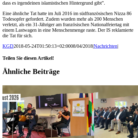
dass es irgendeinen islamistischen Hintergrund gibt”.
Eine ähnliche Tat hatte im Juli 2016 im südfranzösischen Nizza 86
Todesopfer gefordert. Zudem wurden mehr als 200 Menschen
verletzt, als ein 31-Jähriger am französischen Nationalfeiertag mit
einem Lastwagen in eine Menschenmenge raste. Der IS reklamierte
die Tat für sich.
KGD
2018-05-24T01:50:13+02:00
08/04/2018
|
Nachrichten
|
Teilen Sie diesen Artikel!
Facebook
X
WhatsApp
Pinterest
E-
Ähnliche Beiträge
Mail