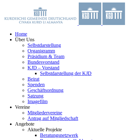
Zum
Facebook
X
YouTube
Instagram
Inhalt
springen
Home
Über Uns
Selbstdarstellung
Organigramm
Präsidium & Team
Bundesvorstand
KJD – Vorstand
Selbstdarstellung der KJD
Beirat
Spenden
Geschäftsordnung
Satzung
Imagefilm
Vereine
Mitgliedervereine
Antrag auf Mitgliedschaft
Angebote
Aktuelle Projekte
Beratungsnetzwerk