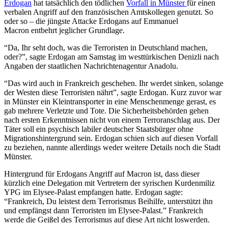
Erdogan
hat tatsächlich den tödlichen
Vorfall in Münster
für einen
verbalen Angriff auf den französischen Amtskollegen genutzt. So
oder so – die jüngste
Attacke
Erdogans
auf
Emmanuel
Macron
entbehrt jeglicher Grundlage.
“Da, Ihr seht doch, was die Terroristen in
Deutschland
machen,
oder?”, sagte
Erdogan
am Samstag im westtürkischen
Denizli
nach
Angaben der staatlichen Nachrichtenagentur
Anadolu
.
“Das wird auch in Frankreich geschehen. Ihr werdet sinken, solange
der Westen diese Terroristen nährt”, sagte Erdogan. Kurz zuvor war
in Münster ein Kleintransporter in eine Menschenmenge gerast, es
gab mehrere Verletzte und Tote. Die Sicherheitsbehörden gehen
nach ersten Erkenntnissen nicht von einem Terroranschlag aus. Der
Täter soll ein psychisch labiler deutscher Staatsbürger ohne
Migrationshintergrund sein. Erdogan schien sich auf diesen Vorfall
zu beziehen, nannte allerdings weder weitere Details noch die Stadt
Münster.
Hintergrund für Erdogans Angriff auf Macron ist, dass dieser
kürzlich eine Delegation mit Vertretern der syrischen Kurdenmiliz
YPG im Elysee-Palast empfangen hatte. Erdogan sagte:
“Frankreich, Du leistest dem Terrorismus Beihilfe, unterstützt ihn
und empfängst dann Terroristen im Elysee-Palast.” Frankreich
werde die Geißel des Terrorismus auf diese Art nicht loswerden.