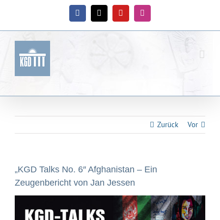
Zum
Inhalt
Facebook
X
YouTube
Instagram
springen
Zurück
Vor
„KGD Talks No. 6″ Afghanistan – Ein
Zeugenbericht von Jan Jessen