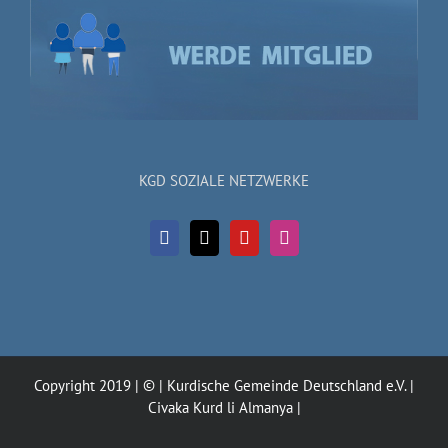
KGD SOZIALE NETZWERKE
Copyright 2019 | © | Kurdische Gemeinde Deutschland e.V. |
Civaka Kurd li Almanya |