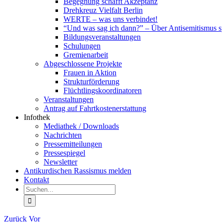
Begegnung schafft Akzeptanz
Drehkreuz Vielfalt Berlin
WERTE – was uns verbindet!
“Und was sag ich dann?” – Über Antisemitismus 
Bildungsveranstaltungen
Schulungen
Gremienarbeit
Abgeschlossene Projekte
Frauen in Aktion
Strukturförderung
Flüchtlingskoordinatoren
Veranstaltungen
Antrag auf Fahrtkostenerstattung
Infothek
Mediathek / Downloads
Nachrichten
Pressemitteilungen
Pressespiegel
Newsletter
Antikurdischen Rassismus melden
Kontakt
Suche
nach:
Zurück
Vor