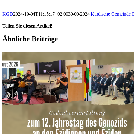
KGD
2024-10-04T11:15:17+02:00
30/09/2024
|
Kurdische Gemeinde D
Teilen Sie diesen Artikel!
Facebook
X
WhatsApp
Pinterest
E-
Ähnliche Beiträge
Mail