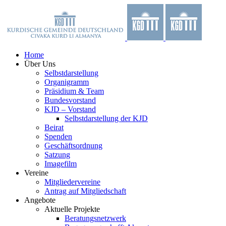
Zum
Facebook
X
YouTube
Instagram
Inhalt
springen
Home
Über Uns
Selbstdarstellung
Organigramm
Präsidium & Team
Bundesvorstand
KJD – Vorstand
Selbstdarstellung der KJD
Beirat
Spenden
Geschäftsordnung
Satzung
Imagefilm
Vereine
Mitgliedervereine
Antrag auf Mitgliedschaft
Angebote
Aktuelle Projekte
Beratungsnetzwerk