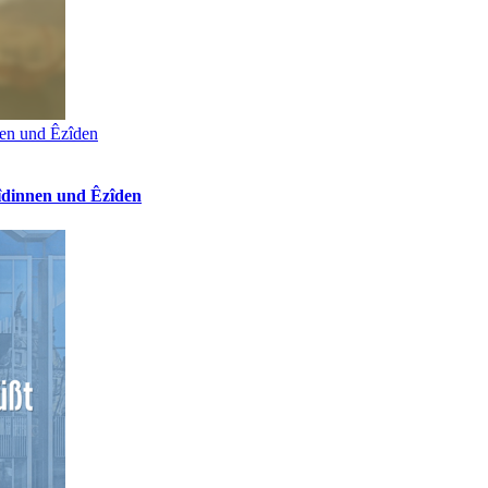
nen und Êzîden
îdinnen und Êzîden