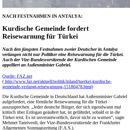
NACH FESTNAHMEN IN ANTALYA:
Kurdische Gemeinde fordert
Reisewarnung für Türkei
Nach den jüngsten Festnahmen zweier Deutscher in Antalya
verlangen nicht nur Politiker eine Reisewarnung für die Türkei.
Auch der Vize-Bundesvorsitzende der Kurdischen Gemeinde
appelliert an Außenminister Gabriel.
Quelle: FAZ.net
( http://www.faz.net/aktuell/politik/inland/tuerkei-kurdische-
gemeinde-verlangt-reisewarnung-15180478.html)
Die Kurdische Gemeinde in Deutschland hat Außenminister Gabriel
aufgefordert, eine förmliche Reisewarnung für die Türkei
auszusprechen. „Jeder deutsche Bürger, der sich irgendwann mal
kritisch über Erdogan geäußert hat, ist gefährdet, sobald er in die
Türkei reist. Es ist unverantwortlich, davor nicht zu warnen“, sagte
Mehmet Tanriverdi, der Vize-Bundesvorsitzende der Frankfurter
Allgemeinen Sonntagszeitung (F.A.S.).