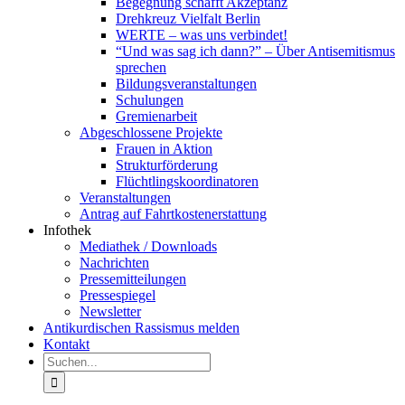
Begegnung schafft Akzeptanz
Drehkreuz Vielfalt Berlin
WERTE – was uns verbindet!
“Und was sag ich dann?” – Über Antisemitismus
sprechen
Bildungsveranstaltungen
Schulungen
Gremienarbeit
Abgeschlossene Projekte
Frauen in Aktion
Strukturförderung
Flüchtlingskoordinatoren
Veranstaltungen
Antrag auf Fahrtkostenerstattung
Infothek
Mediathek / Downloads
Nachrichten
Pressemitteilungen
Pressespiegel
Newsletter
Antikurdischen Rassismus melden
Kontakt
Suche
nach: