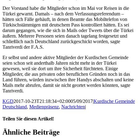
Der Vorstand habe die Mitglieder schon im Mai vor Reisen in die
Türkei gewarnt. Damals – nach dem Verfassungsreferendum –
hätten sich Fälle gehäuft, in denen Beamte das Mobiltelefon von
Türkischstämmigen mit deutschem Pass kontrolliert hätten. Es sei
darum gegangen, wie die sich in Mails oder Tweets über die Türkei
äußern. Mehrere Personen seien danach tagelang festgesetzt und
schließlich nach Deutschland zurückgeschickt worden, sagte
Tanriverdi der F.A.S.
Er selbst und andere aktive Mitglieder der Kurdischen Gemeinde
seien schon seit anderthalb Jahren nicht mehr in der Türkei
gewesen, weil sie dort um ihre Sicherheit fürchteten. Einige
Mitglieder, die aus privaten oder beruflichen Gründen noch in das
Land führen, würden inzwischen ihre Handys abschalten und keine
Mails mehr abrufen, damit sie nicht geortet werden könnten, sagte
Tanriverdi.
KGD
2017-10-23T21:18:34+02:00
05/09/2017
|
Kurdische Gemeinde
Deutschland
,
Medienpräsenz
,
Nachrichten
|
Teilen Sie diesen Artikel!
Facebook
X
WhatsApp
Pinterest
E-
Ähnliche Beiträge
Mail