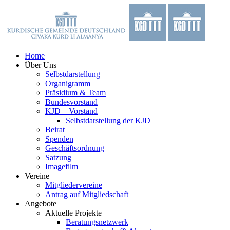
Zum
Facebook
X
YouTube
Instagram
Inhalt
springen
Home
Über Uns
Selbstdarstellung
Organigramm
Präsidium & Team
Bundesvorstand
KJD – Vorstand
Selbstdarstellung der KJD
Beirat
Spenden
Geschäftsordnung
Satzung
Imagefilm
Vereine
Mitgliedervereine
Antrag auf Mitgliedschaft
Angebote
Aktuelle Projekte
Beratungsnetzwerk