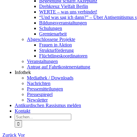
Begegnung schafft Akzeptanz
Drehkreuz Vielfalt Berlin
WERTE – was uns verbindet!
“Und was sag ich dann?” – Über Antisemitismus 
Bildungsveranstaltungen
Schulungen
Gremienarbeit
Abgeschlossene Projekte
Frauen in Aktion
Strukturförderung
Flüchtlingskoordinatoren
Veranstaltungen
Antrag auf Fahrtkostenerstattung
Infothek
Mediathek / Downloads
Nachrichten
Pressemitteilungen
Pressespiegel
Newsletter
Antikurdischen Rassismus melden
Kontakt
Suche
nach:
Zurück
Vor