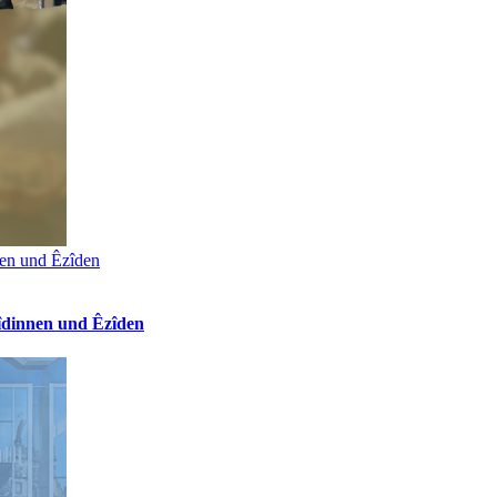
nen und Êzîden
îdinnen und Êzîden