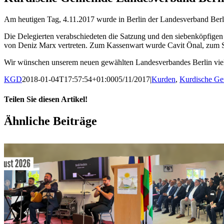
Am heutigen Tag, 4.11.2017 wurde in Berlin der Landesverband Ber
Die Delegierten verabschiedeten die Satzung und den siebenköpfige
von Deniz Marx vertreten. Zum Kassenwart wurde Cavit Önal, zum Sc
Wir wünschen unserem neuen gewählten Landesverbandes Berlin viel 
KGD
2018-01-04T17:57:54+01:00
05/11/2017
|
Kurden
,
Kurdische Ge
Teilen Sie diesen Artikel!
Facebook
X
WhatsApp
Pinterest
E-
Ähnliche Beiträge
Mail