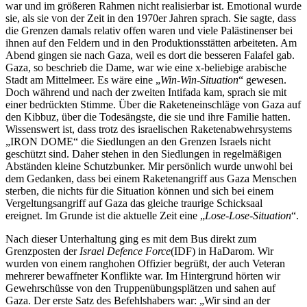
war und im größeren Rahmen nicht realisierbar ist. Emotional wurde
sie, als sie von der Zeit in den 1970er Jahren sprach. Sie sagte, dass
die Grenzen damals relativ offen waren und viele Palästinenser bei
ihnen auf den Feldern und in den Produktionsstätten arbeiteten. Am
Abend gingen sie nach Gaza, weil es dort die besseren Falafel gab.
Gaza, so beschrieb die Dame, war wie eine x-beliebige arabische
Stadt am Mittelmeer. Es wäre eine „
Win-Win-Situation
“ gewesen.
Doch während und nach der zweiten Intifada kam, sprach sie mit
einer bedrückten Stimme. Über die Raketeneinschläge von Gaza auf
den Kibbuz, über die Todesängste, die sie und ihre Familie hatten.
Wissenswert ist, dass trotz des israelischen Raketenabwehrsystems
„IRON DOME“ die Siedlungen an den Grenzen Israels nicht
geschützt sind. Daher stehen in den Siedlungen in regelmäßigen
Abständen kleine Schutzbunker. Mir persönlich wurde unwohl bei
dem Gedanken, dass bei einem Raketenangriff aus Gaza Menschen
sterben, die nichts für die Situation können und sich bei einem
Vergeltungsangriff auf Gaza das gleiche traurige Schicksaal
ereignet. Im Grunde ist die aktuelle Zeit eine „
Lose-Lose-Situation
“.
Nach dieser Unterhaltung ging es mit dem Bus direkt zum
Grenzposten der
Israel Defence Force
(IDF) in HaDarom. Wir
wurden von einem ranghohen Offizier begrüßt, der auch Veteran
mehrerer bewaffneter Konflikte war. Im Hintergrund hörten wir
Gewehrschüsse von den Truppenübungsplätzen und sahen auf
Gaza. Der erste Satz des Befehlshabers war: „Wir sind an der