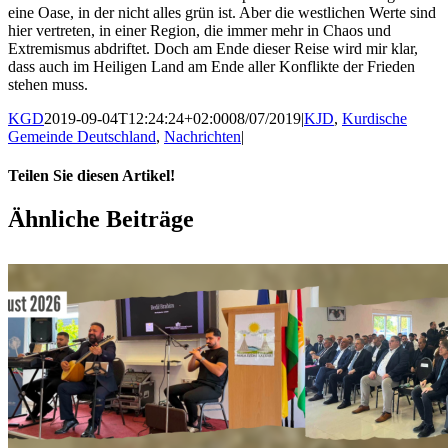
eine Oase, in der nicht alles grün ist. Aber die westlichen Werte sind
hier vertreten, in einer Region, die immer mehr in Chaos und
Extremismus abdriftet. Doch am Ende dieser Reise wird mir klar,
dass auch im Heiligen Land am Ende aller Konflikte der Frieden
stehen muss.
KGD
2019-09-04T12:24:24+02:00
08/07/2019
|
KJD
,
Kurdische
Gemeinde Deutschland
,
Nachrichten
|
Teilen Sie diesen Artikel!
Facebook
X
WhatsApp
Pinterest
E-
Ähnliche Beiträge
Mail