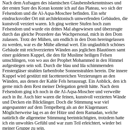
Nach dem Aufsagen des islamischen Glaubensbekenntnisses und
der ersten Sure des Koran konnte ich auf das Plateau, wo sich der
Felsendom und die Al-Aqsa-Moschee befinden. Ein sehr
eindrucksvoller Ort mit architektonisch umwerfenden Gebäuden, die
kunstvoll verziert waren. Ich ging weitere Stufen hoch zum
Felsendom und wurde ein drittes Mal abgewiesen und überzeugte
durch das gleiche Prozedere das Wachpersonal, mich in den Dom
zulassen. Trotz der Mühen, um endlich in den Dom hereingelassen
zu werden, war es die Mühe allemal wert. Ein unglaublich schönes
Gebäude mit reichverzierten Wänden aus jeglichen Blautönen samt
einer goldenen Kuppel, die den für Muslime heiligen Felsen
umschlingen, von wo aus der Prophet Mohammed in den Himmel
aufgestiegen sein soll. Durch die blau und lila schimmernden
Fenstergläser strahlen farbenfrohe Sonnenstrahlen herein. Die innere
Kuppel wird gestützt mit facettenreichen Verzierungen an den
Wänden, aus denen der Kahle Fels herausragt. Ein Anblick, den ich
gerne mich dem Rest meiner Delegation geteilt hätte. Nach dem
Felsendom ging ich noch in die Al-Aqsa-Moschee und verweilte
auch in ihr. Auch hier waren die feinen, kunstvoll verzierten Wände
und Decken ein Blickfänger. Doch die Stimmung war viel
angespannter auf dem Tempelberg als an der Klagemauer.
Möglicherweise lag es an der Hitze und dem Ramadan, welche
natürlich die allgemeine Stimmung beeinträchtigten, trotzdem hatte
ich ein unwohles Gefühl und war zum Teil erleichtert, wieder bei
meiner Gruppe zu sein.