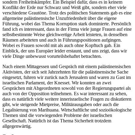
sondern Freiheitskämpfer. Ein Beispiel dafür, dass es in keinem
Konflikt der Erde nur Schwarz und Weiß gibt, sondern eher viele
verschiedene Grautöne. Trotz des politischen Statements gab es eine
allgemeine palästinensische Unzufriedenheit über die eigene
Führung, wobei das Thema Korruption stark dominierte. Persönlich
fand ich es interessant, dass in der Firma viele junge Frauen auf eine
selbstbestimmte Weise gleichwertige Arbeit leisteten, in denselben
Räumen arbeiteten und auch in Führungspositionen aufgingen.
Wobei es Frauen sowohl mit als auch ohne Kopftuch gab. Ein
Einblick, der uns Europäer leider erstaunt, und uns zeigt, dass wir
viele Dinge unbewusst vorurteilsbehaftet betrachten.
Nach einem Mittagessen und Gespräch mit einem palästinensischen
Aktivisten, der sich seit Jahrzehnten für die palästinensische Sache
eingesetzt, fuhren wir zurück nach Jerusalem und waren zu Gast im
israelischen Parlament, der Knesset. Wir konnten an zwei
Gesprächen mit Abgeordneten sowohl von der Regierungspartei als
auch von der Opposition teilnehmen. Es war interessant zu sehen,
dass es natürlich viele weitere innerisraelische Fragen zu diskutieren
gibt, wie steigende Mietpreise, Militärausgaben oder auch die
Legalisierung von Marihuana. Wirtschaftliche und sozioökologische
Themen sind die vorwiegenden Probleme der israelischen
Gesellschaft. Natürlich ist das Thema Sicherheit trotzdem
allgegenwärtig.