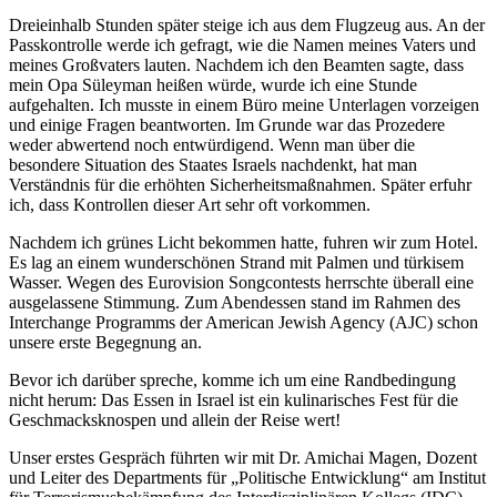
Dreieinhalb Stunden später steige ich aus dem Flugzeug aus. An der
Passkontrolle werde ich gefragt, wie die Namen meines Vaters und
meines Großvaters lauten. Nachdem ich den Beamten sagte, dass
mein Opa Süleyman heißen würde, wurde ich eine Stunde
aufgehalten. Ich musste in einem Büro meine Unterlagen vorzeigen
und einige Fragen beantworten. Im Grunde war das Prozedere
weder abwertend noch entwürdigend. Wenn man über die
besondere Situation des Staates Israels nachdenkt, hat man
Verständnis für die erhöhten Sicherheitsmaßnahmen. Später erfuhr
ich, dass Kontrollen dieser Art sehr oft vorkommen.
Nachdem ich grünes Licht bekommen hatte, fuhren wir zum Hotel.
Es lag an einem wunderschönen Strand mit Palmen und türkisem
Wasser. Wegen des Eurovision Songcontests herrschte überall eine
ausgelassene Stimmung. Zum Abendessen stand im Rahmen des
Interchange Programms der American Jewish Agency (AJC) schon
unsere erste Begegnung an.
Bevor ich darüber spreche, komme ich um eine Randbedingung
nicht herum: Das Essen in Israel ist ein kulinarisches Fest für die
Geschmacksknospen und allein der Reise wert!
Unser erstes Gespräch führten wir mit Dr. Amichai Magen, Dozent
und Leiter des Departments für „Politische Entwicklung“ am Institut