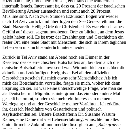
Hizbollah hatte, und einem Drusen, ebenfalls eine Minderheit
innerhalb Israels. Interessant ist, dass ca. 20 Prozent der israelischen
Bevölkerung Araber ausmachen und somit auch 20 Prozent
Muslime sind. Nach zwei Stunden Exkursion flogen wir wieder
nach Tel Aviv zurück und überflogen den See Genezareth und die
Stadt Nazareth. Heilige Orte der Christenheit. Es war ein seltsames
Gefühl auf diesen sagenumwobenen Orte zu blicken, an dem Jesus
gelebt haben soll. Es ist trotz der Erzählungen und Geschichten ein
realer Ort, eine reale Stadt mit Menschen, die sich in ihrem täglichen
Leben von uns nicht sonderlich unterscheiden.
Zurück in Tel Aviv stand am Abend noch ein Dinner in der
Residenz des österreichischen Botschafters an, bei dem auch die
deutsche Botschafterin anwesend war. Wir unterhielten uns über die
aktuellen und zukünftigen Ereignisse. Bei all den offiziellen
Gesprächen geschah für mich etwas sehr Menschliches: Als ich
mich der Botschafterin vorstellte, fragte sie mich, woher ich denn
ursprünglich sei. Es war keine unterschwellige Frage, wie man sie
als Deutscher mit Migrationshintergrund das ein oder andere Mal
gestellt bekommt, sondern vielmehr ein Interesse an meinem
Werdegang und an der Geschichte meiner Vorfahren. Ich erklärte
ihr, dass ich Nachfahre von Gastarbeitern und politisch
Asylsuchenden sei. Unsere Botschafterin Dr. Susanne Wasum-
Rainer, eine Dame mit viel Lebenserfahrung, wünschte mir alles
Gute für meine Zukunft und merkte fürsorglich an:
„Bitte grüßen