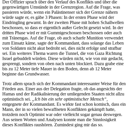
Der Offizier sprach über den Verlauf des Konflikts und über die
gegenwärtigen Umstände in der Grenzregion. Auf die Frage, was
passieren würde, wenn ein Palästinenser sich der Grenze nähern
würde sagte er, es gäbe 3 Phasen: In der ersten Phase wird der
Eindringling gewarnt. In der zweiten Phase mit hohen Schallwellen
beschossen, so dass er eigentlich außer Gefecht gesetzt wird. In der
dritten Phase wird er mit Gummigeschossen beschossen oder auch
mit Tränengas. Auf die Frage, ob auch scharfe Munition verwendet
zum Einsatz käme, sagte der Kommandant, dass solange das Leben
von Soldaten nicht akut bedroht sei, dies nicht erfolge und strafbar
sei. Ein weiteres Thema waren die Tunnel, die von Gaza Richtung
Israel gebuddelt würden. Diese würden nicht, wie von mir gedacht,
gesprengt, sondern von oben nach unten blockiert. Dazu grabe eine
bis zu 12 Meter tiefe Mauer in den Boden, denn ab 12 Meter
beginne das Grundwasser.
Trotz allem sprach sich der Kommandant interessanter Weise für den
Frieden aus. Einer aus der Delegation fragte, ob das angesichts der
Hamas und der Radikalisierung der umliegenden Staaten nicht allzu
optimistisch sei.
„Ich bin ein sehr optimistischer Mensch“,
entgegnete der Kommandant. Es wirkte fast schon komisch, dass ein
Mann, der in so vielen bewaffneten Konflikten gekämpft hatte,
trotzdem noch Optimist war oder vielleicht sogar genau deswegen.
Aus seinen Worten und Analysen konnte man die Sinnlosigkeit
dieses Konfliktes raushören. Zumindest ging mir das so.