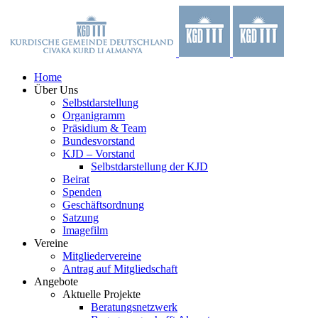
Zum
Facebook
X
YouTube
Instagram
Inhalt
springen
Home
Über Uns
Selbstdarstellung
Organigramm
Präsidium & Team
Bundesvorstand
KJD – Vorstand
Selbstdarstellung der KJD
Beirat
Spenden
Geschäftsordnung
Satzung
Imagefilm
Vereine
Mitgliedervereine
Antrag auf Mitgliedschaft
Angebote
Aktuelle Projekte
Beratungsnetzwerk