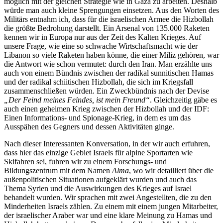
möglich mit der gleichen Strategie wie in Gaza zu arbeiten. Deshalb
würde man auch kleine Sprengungen einsetzen. Aus den Worten des
Militärs entnahm ich, dass für die israelischen Armee die Hizbollah
die größte Bedrohung darstellt. Ein Arsenal von 135.000 Raketen
kennen wir in Europa nur aus der Zeit des Kalten Krieges. Auf
unsere Frage, wie eine so schwache Wirtschaftsmacht wie der
Libanon so viele Raketen haben könne, die einer Miliz gehören, war
die Antwort wie schon vermutet: durch den Iran. Man erzählte uns
auch von einem Bündnis zwischen der radikal sunnitischen Hamas
und der radikal schiitischen Hizbollah, die sich im Kriegsfall
zusammenschließen würden. Ein Zweckbündnis nach der Devise
„Der Feind meines Feindes, ist mein Freund“
. Gleichzeitig gäbe es
auch einen geheimen Krieg zwischen der Hizbollah und der IDF:
Einen Informations- und Spionage-Krieg, in dem es um das
Ausspähen des Gegners und dessen Aktivitäten ginge.
Nach dieser Interessanten Konversation, in der wir auch erfuhren,
dass hier das einzige Gebiet Israels für alpine Sportarten wie
Skifahren sei, fuhren wir zu einem Forschungs- und
Bildungszentrum mit dem Namen
Alma
, wo wir detailliert über die
außenpolitischen Situationen aufgeklärt wurden und auch das
Thema Syrien und die Auswirkungen des Krieges auf Israel
behandelt wurden. Wir sprachen mit zwei Angestellten, die zu den
Minderheiten Israels zählen. Zu einem mit einem jungen Mitarbeiter,
der israelischer Araber war und eine klare Meinung zu Hamas und