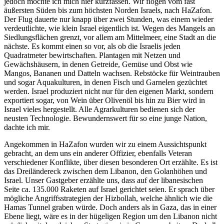
jedoch möchte ich mich hier kurzfassen. Wir flogen vom fast
äußersten Süden bis zum höchsten Norden Israels, nach HaZafon.
Der Flug dauerte nur knapp über zwei Stunden, was einem wieder
verdeutlichte, wie klein Israel eigentlich ist. Wegen des Mangels an
Siedlungsflächen grenzt, vor allem am Mittelmeer, eine Stadt an die
nächste. Es kommt einen so vor, als ob die Israelis jeden
Quadratmeter bewirtschaften. Plantagen mit Netzen und
Gewächshäusern, in denen Getreide, Gemüse und Obst wie
Mangos, Bananen und Datteln wachsen. Rebstöcke für Weintrauben
und sogar Aquakulturen, in denen Fisch und Garnelen gezüchtet
werden. Israel produziert nicht nur für den eigenen Markt, sondern
exportiert sogar, von Wein über Olivenöl bis hin zu Bier wird in
Israel vieles hergestellt. Alle Agrarkulturen bedienen sich der
neusten Technologie. Bewundernswert für so eine junge Nation,
dachte ich mir.
Angekommen in HaZafon wurden wir zu einem Aussichtspunkt
gebracht, an dem uns ein anderer Offizier, ebenfalls Veteran
verschiedener Konflikte, über diesen besonderen Ort erzählte. Es ist
das Dreiländereck zwischen dem Libanon, den Golanhöhen und
Israel. Unser Gastgeber erzählte uns, dass auf der libanesischen
Seite ca. 135.000 Raketen auf Israel gerichtet seien. Er sprach über
mögliche Angriffsstrategien der Hizbollah, welche ähnlich wie die
Hamas Tunnel graben würde. Doch anders als in Gaza, das in einer
Ebene liegt, wäre es in der hügeligen Region um den Libanon nicht