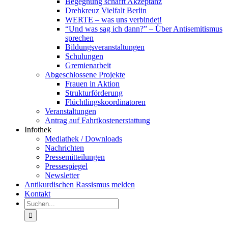
Begegnung schafft Akzeptanz
Drehkreuz Vielfalt Berlin
WERTE – was uns verbindet!
“Und was sag ich dann?” – Über Antisemitismus
sprechen
Bildungsveranstaltungen
Schulungen
Gremienarbeit
Abgeschlossene Projekte
Frauen in Aktion
Strukturförderung
Flüchtlingskoordinatoren
Veranstaltungen
Antrag auf Fahrtkostenerstattung
Infothek
Mediathek / Downloads
Nachrichten
Pressemitteilungen
Pressespiegel
Newsletter
Antikurdischen Rassismus melden
Kontakt
Suche
nach: