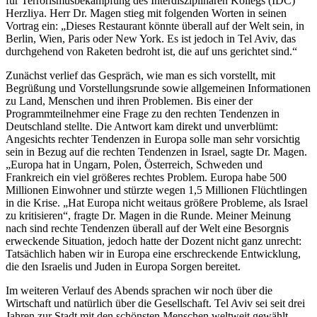
für Terrorismusbekämpfung des Interdisziplinären Kollegs (IDC)
Herzliya. Herr Dr. Magen stieg mit folgenden Worten in seinen
Vortrag ein: „Dieses Restaurant könnte überall auf der Welt sein, in
Berlin, Wien, Paris oder New York. Es ist jedoch in Tel Aviv, das
durchgehend von Raketen bedroht ist, die auf uns gerichtet sind.“
Zunächst verlief das Gespräch, wie man es sich vorstellt, mit
Begrüßung und Vorstellungsrunde sowie allgemeinen Informationen
zu Land, Menschen und ihren Problemen. Bis einer der
Programmteilnehmer eine Frage zu den rechten Tendenzen in
Deutschland stellte. Die Antwort kam direkt und unverblümt:
Angesichts rechter Tendenzen in Europa solle man sehr vorsichtig
sein in Bezug auf die rechten Tendenzen in Israel, sagte Dr. Magen.
„Europa hat in Ungarn, Polen, Österreich, Schweden und
Frankreich ein viel größeres rechtes Problem. Europa habe 500
Millionen Einwohner und stürzte wegen 1,5 Millionen Flüchtlingen
in die Krise. „Hat Europa nicht weitaus größere Probleme, als Israel
zu kritisieren“, fragte Dr. Magen in die Runde. Meiner Meinung
nach sind rechte Tendenzen überall auf der Welt eine Besorgnis
erweckende Situation, jedoch hatte der Dozent nicht ganz unrecht:
Tatsächlich haben wir in Europa eine erschreckende Entwicklung,
die den Israelis und Juden in Europa Sorgen bereitet.
Im weiteren Verlauf des Abends sprachen wir noch über die
Wirtschaft und natürlich über die Gesellschaft. Tel Aviv sei seit drei
Jahren zur Stadt mit den schönsten Menschen weltweit gewählt