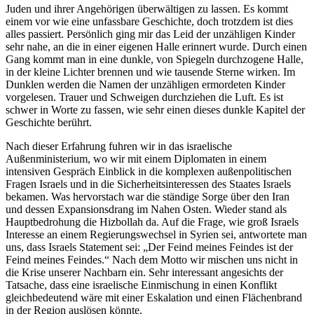
Juden und ihrer Angehörigen überwältigen zu lassen. Es kommt
einem vor wie eine unfassbare Geschichte, doch trotzdem ist dies
alles passiert. Persönlich ging mir das Leid der unzähligen Kinder
sehr nahe, an die in einer eigenen Halle erinnert wurde. Durch einen
Gang kommt man in eine dunkle, von Spiegeln durchzogene Halle,
in der kleine Lichter brennen und wie tausende Sterne wirken. Im
Dunklen werden die Namen der unzähligen ermordeten Kinder
vorgelesen. Trauer und Schweigen durchziehen die Luft. Es ist
schwer in Worte zu fassen, wie sehr einen dieses dunkle Kapitel der
Geschichte berührt.
Nach dieser Erfahrung fuhren wir in das israelische
Außenministerium, wo wir mit einem Diplomaten in einem
intensiven Gespräch Einblick in die komplexen außenpolitischen
Fragen Israels und in die Sicherheitsinteressen des Staates Israels
bekamen. Was hervorstach war die ständige Sorge über den Iran
und dessen Expansionsdrang im Nahen Osten. Wieder stand als
Hauptbedrohung die Hizbollah da. Auf die Frage, wie groß Israels
Interesse an einem Regierungswechsel in Syrien sei, antwortete man
uns, dass Israels Statement sei: „Der Feind meines Feindes ist der
Feind meines Feindes.“ Nach dem Motto wir mischen uns nicht in
die Krise unserer Nachbarn ein. Sehr interessant angesichts der
Tatsache, dass eine israelische Einmischung in einen Konflikt
gleichbedeutend wäre mit einer Eskalation und einen Flächenbrand
in der Region auslösen könnte.