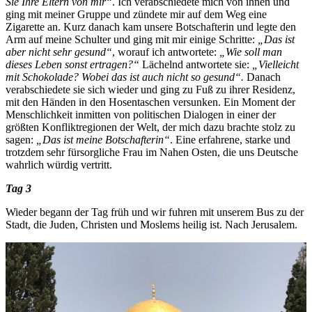
Sie Ihre Eltern von mir“
. Ich verabschiedete mich von ihnen und
ging mit meiner Gruppe und zündete mir auf dem Weg eine
Zigarette an. Kurz danach kam unsere Botschafterin und legte den
Arm auf meine Schulter und ging mit mir einige Schritte:
„Das ist
aber nicht sehr gesund“
, worauf ich antwortete:
„Wie soll man
dieses Leben sonst ertragen?“
Lächelnd antwortete sie:
„Vielleicht
mit Schokolade? Wobei das ist auch nicht so gesund“.
Danach
verabschiedete sie sich wieder und ging zu Fuß zu ihrer Residenz,
mit den Händen in den Hosentaschen versunken. Ein Moment der
Menschlichkeit inmitten von politischen Dialogen in einer der
größten Konfliktregionen der Welt, der mich dazu brachte stolz zu
sagen:
„Das ist meine Botschafterin“
. Eine erfahrene, starke und
trotzdem sehr fürsorgliche Frau im Nahen Osten, die uns Deutsche
wahrlich würdig vertritt.
Tag 3
Wieder begann der Tag früh und wir fuhren mit unserem Bus zu der
Stadt, die Juden, Christen und Moslems heilig ist. Nach Jerusalem.