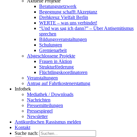
Aktuelle Projekte
Beratungsnetzwerk
Begegnung schafft Akzeptanz
Drehkreuz Vielfalt Berlin
WERTE – was uns verbindet!
“Und was sag ich dann?” – Über Antisemitismus
sprechen
Bildungsveranstaltungen
Schulungen
Gremienarbeit
Abgeschlossene Projekte
Frauen in Aktion
Strukturförderung
Flüchtlingskoordinatoren
Veranstaltungen
Antrag auf Fahrtkostenerstattung
Infothek
Mediathek / Downloads
Nachrichten
Pressemitteilungen
Pressespiegel
Newsletter
Antikurdischen Rassismus melden
Kontakt
Suche nach: