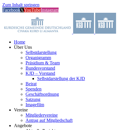
Zum Inhalt springen
Facebook
X
YouTube
Instagram
Home
Über Uns
Selbstdarstellung
Organigramm
Präsidium & Team
Bundesvorstand
KJD – Vorstand
Selbstdarstellung der KJD
Beirat
Spenden
Geschäftsordnung
Satzung
Imagefilm
Vereine
Mitgliedervereine
Antrag auf Mitgliedschaft
Angebote