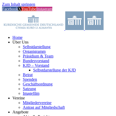
Zum Inhalt springen
Facebook
X
YouTube
Instagram
Home
Über Uns
Selbstdarstellung
Organigramm
Präsidium & Team
Bundesvorstand
KJD – Vorstand
Selbstdarstellung der KJD
Beirat
Spenden
Geschäftsordnung
Satzung
Imagefilm
Vereine
Mitgliedervereine
Antrag auf Mitgliedschaft
Angebote