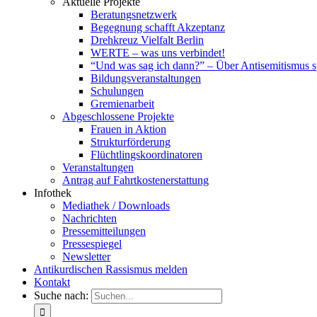
Aktuelle Projekte
Beratungsnetzwerk
Begegnung schafft Akzeptanz
Drehkreuz Vielfalt Berlin
WERTE – was uns verbindet!
“Und was sag ich dann?” – Über Antisemitismus 
Bildungsveranstaltungen
Schulungen
Gremienarbeit
Abgeschlossene Projekte
Frauen in Aktion
Strukturförderung
Flüchtlingskoordinatoren
Veranstaltungen
Antrag auf Fahrtkostenerstattung
Infothek
Mediathek / Downloads
Nachrichten
Pressemitteilungen
Pressespiegel
Newsletter
Antikurdischen Rassismus melden
Kontakt
Suche nach: