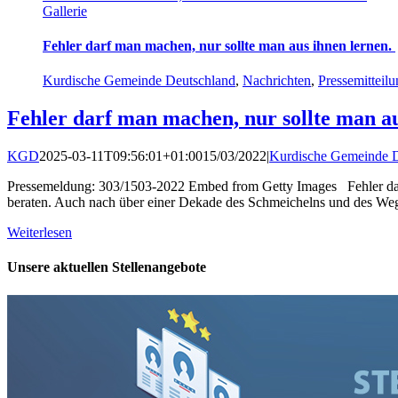
Gallerie
Fehler darf man machen, nur sollte man aus ihnen lernen.
Kurdische Gemeinde Deutschland
,
Nachrichten
,
Pressemitteil
Fehler darf man machen, nur sollte man a
KGD
2025-03-11T09:56:01+01:00
15/03/2022
|
Kurdische Gemeinde D
Pressemeldung: 303/1503-2022 Embed from Getty Images Fehler darf 
beraten. Auch nach über einer Dekade des Schmeichelns und des Wegse
Weiterlesen
Unsere aktuellen Stellenangebote