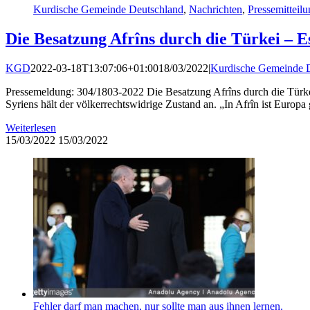
Kurdische Gemeinde Deutschland
,
Nachrichten
,
Pressemitteil
Die Besatzung Afrîns durch die Türkei – Es
KGD
2022-03-18T13:07:06+01:00
18/03/2022
|
Kurdische Gemeinde 
Pressemeldung: 304/1803-2022 Die Besatzung Afrîns durch die Türkei 
Syriens hält der völkerrechtswidrige Zustand an. „In Afrîn ist Europa g
Weiterlesen
15/03/2022
15/03/2022
Fehler darf man machen, nur sollte man aus ihnen lernen.