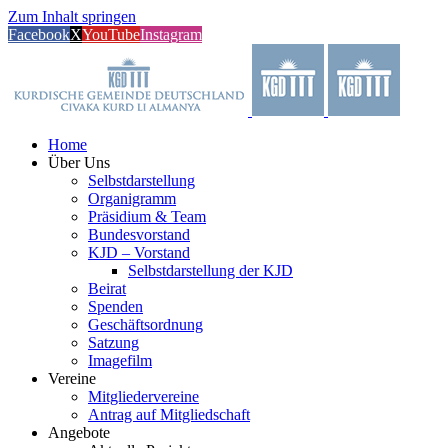
Zum Inhalt springen
Facebook
X
YouTube
Instagram
Home
Über Uns
Selbstdarstellung
Organigramm
Präsidium & Team
Bundesvorstand
KJD – Vorstand
Selbstdarstellung der KJD
Beirat
Spenden
Geschäftsordnung
Satzung
Imagefilm
Vereine
Mitgliedervereine
Antrag auf Mitgliedschaft
Angebote