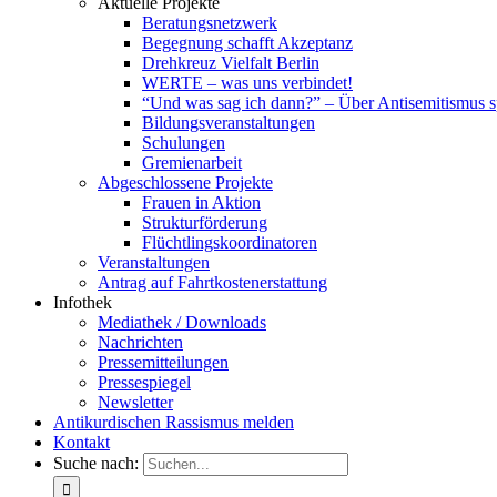
Aktuelle Projekte
Beratungsnetzwerk
Begegnung schafft Akzeptanz
Drehkreuz Vielfalt Berlin
WERTE – was uns verbindet!
“Und was sag ich dann?” – Über Antisemitismus 
Bildungsveranstaltungen
Schulungen
Gremienarbeit
Abgeschlossene Projekte
Frauen in Aktion
Strukturförderung
Flüchtlingskoordinatoren
Veranstaltungen
Antrag auf Fahrtkostenerstattung
Infothek
Mediathek / Downloads
Nachrichten
Pressemitteilungen
Pressespiegel
Newsletter
Antikurdischen Rassismus melden
Kontakt
Suche nach: