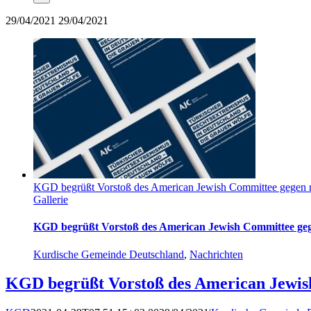
29/04/2021
29/04/2021
KGD begrüßt Vorstoß des American Jewish Committee gegen 
Gallerie
KGD begrüßt Vorstoß des American Jewish Committee geg
Kurdische Gemeinde Deutschland
,
Nachrichten
KGD begrüßt Vorstoß des American Jewis