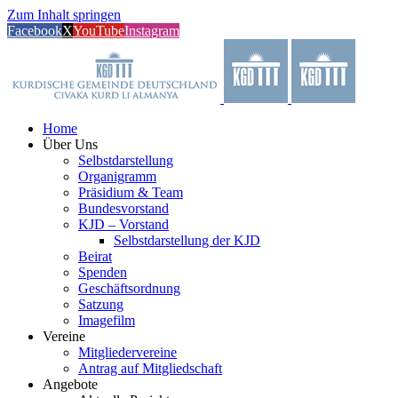
Zum Inhalt springen
Facebook
X
YouTube
Instagram
Home
Über Uns
Selbstdarstellung
Organigramm
Präsidium & Team
Bundesvorstand
KJD – Vorstand
Selbstdarstellung der KJD
Beirat
Spenden
Geschäftsordnung
Satzung
Imagefilm
Vereine
Mitgliedervereine
Antrag auf Mitgliedschaft
Angebote