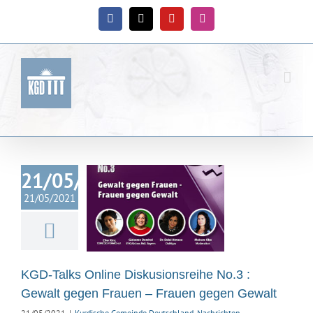
Zum
Inhalt
Facebook
X
YouTube
Instagram
springen
Talks Online
21/05/2021
usionsreihe
21/05/2021
 Gewalt gegen
en – Frauen
en Gewalt
ische Gemeinde
KGD-Talks Online Diskusionsreihe No.3 :
hland
Nachrichten
Gewalt gegen Frauen – Frauen gegen Gewalt
21/05/2021
|
Kurdische Gemeinde Deutschland
,
Nachrichten