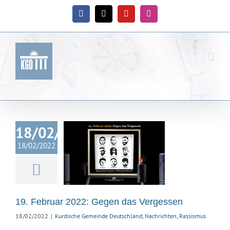
Zum
Inhalt
Facebook
X
YouTube
Instagram
springen
18/02/2022
ebruar 2022:
18/02/2022
egen das
ergessen
ische Gemeinde
land
Nachrichten
Rassismus
19. Februar 2022: Gegen das Vergessen
18/02/2022
|
Kurdische Gemeinde Deutschland
,
Nachrichten
,
Rassismus