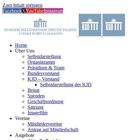
Zum Inhalt springen
Facebook
X
YouTube
Instagram
Home
Über Uns
Selbstdarstellung
Organigramm
Präsidium & Team
Bundesvorstand
KJD – Vorstand
Selbstdarstellung der KJD
Beirat
Spenden
Geschäftsordnung
Satzung
Imagefilm
Vereine
Mitgliedervereine
Antrag auf Mitgliedschaft
Angebote