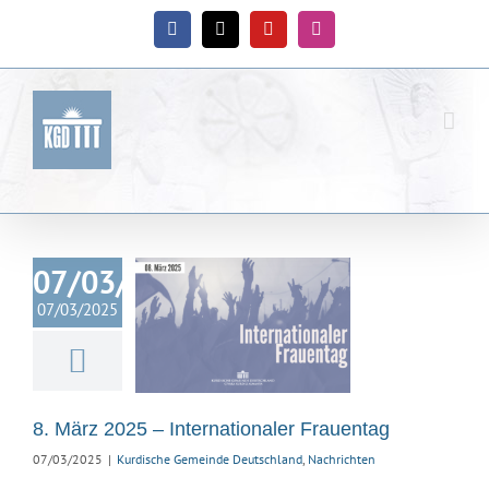
Zum
Inhalt
Facebook
X
YouTube
Instagram
springen
07/03/2025
März 2025 –
07/03/2025
rnationaler
rauentag
ische Gemeinde
hland
Nachrichten
8. März 2025 – Internationaler Frauentag
07/03/2025
|
Kurdische Gemeinde Deutschland
,
Nachrichten