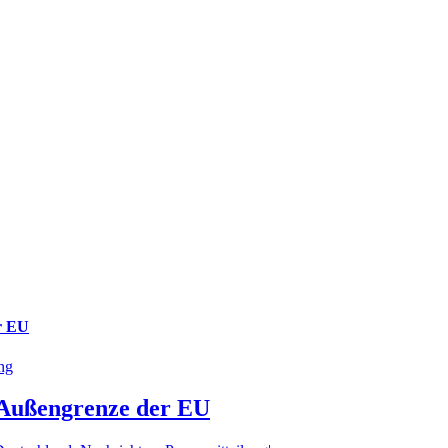
r EU
ung
 Außengrenze der EU