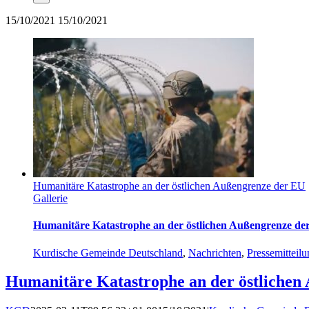
15/10/2021
15/10/2021
Humanitäre Katastrophe an der östlichen Außengrenze der EU
Gallerie
Humanitäre Katastrophe an der östlichen Außengrenze de
Kurdische Gemeinde Deutschland
,
Nachrichten
,
Pressemitteil
Humanitäre Katastrophe an der östlichen