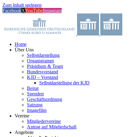
Zum Inhalt springen
Facebook
X
YouTube
Instagram
Home
Über Uns
Selbstdarstellung
Organigramm
Präsidium & Team
Bundesvorstand
KJD – Vorstand
Selbstdarstellung der KJD
Beirat
Spenden
Geschäftsordnung
Satzung
Imagefilm
Vereine
Mitgliedervereine
Antrag auf Mitgliedschaft
Angebote