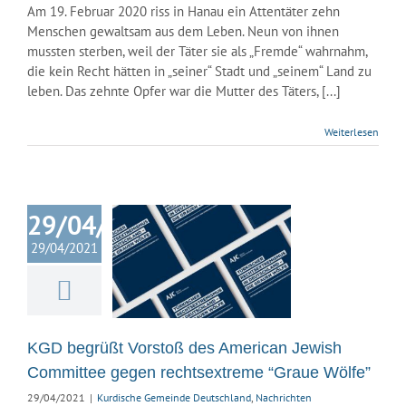
Am 19. Februar 2020 riss in Hanau ein Attentäter zehn
Menschen gewaltsam aus dem Leben. Neun von ihnen
mussten sterben, weil der Täter sie als „Fremde“ wahrnahm,
die kein Recht hätten in „seiner“ Stadt und „seinem“ Land zu
leben. Das zehnte Opfer war die Mutter des Täters, [...]
Weiterlesen
D begrüßt
29/04/2021
rstoß des
29/04/2021
ican Jewish
ittee gegen
htsextreme
aue Wölfe”
KGD begrüßt Vorstoß des American Jewish
ische Gemeinde
hland
Nachrichten
Committee gegen rechtsextreme “Graue Wölfe”
29/04/2021
|
Kurdische Gemeinde Deutschland
,
Nachrichten