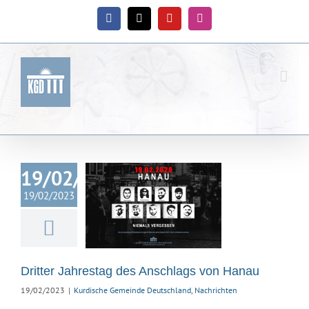
Zum
Inhalt
Facebook
X
YouTube
Instagram
springen
19/02/2023
er Jahrestag
19/02/2023
nschlags von
Hanau
ische Gemeinde
hland
Nachrichten
Dritter Jahrestag des Anschlags von Hanau
19/02/2023
|
Kurdische Gemeinde Deutschland
,
Nachrichten