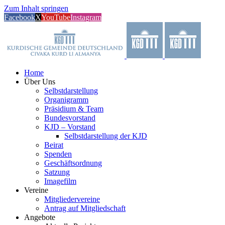
Zum Inhalt springen
Facebook
X
YouTube
Instagram
Home
Über Uns
Selbstdarstellung
Organigramm
Präsidium & Team
Bundesvorstand
KJD – Vorstand
Selbstdarstellung der KJD
Beirat
Spenden
Geschäftsordnung
Satzung
Imagefilm
Vereine
Mitgliedervereine
Antrag auf Mitgliedschaft
Angebote