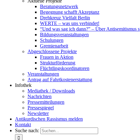
Aktuelle Projekte
Beratungsnetzwerk
Begegnung schafft Akzeptanz
Drehkreuz Vielfalt Berlin
WERTE – was uns verbindet!
“Und was sag ich dann?” – Über Antisemitismus 
Bildungsveranstaltungen
Schulungen
Gremienarbeit
Abgeschlossene Projekte
Frauen in Aktion
Strukturförderung
Flüchtlingskoordinatoren
Veranstaltungen
Antrag auf Fahrtkostenerstattung
Infothek
Mediathek / Downloads
Nachrichten
Pressemitteilungen
Pressespiegel
Newsletter
Antikurdischen Rassismus melden
Kontakt
Suche nach: