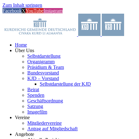
Zum Inhalt springen
Facebook
X
YouTube
Instagram
Home
Über Uns
Selbstdarstellung
Organigramm
Präsidium & Team
Bundesvorstand
KJD – Vorstand
Selbstdarstellung der KJD
Beirat
Spenden
Geschäftsordnung
Satzung
Imagefilm
Vereine
Mitgliedervereine
Antrag auf Mitgliedschaft
Angebote