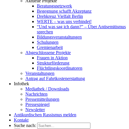
Aktuelle Projekte
Beratungsnetzwerk
Begegnung schafft Akzeptanz
Drehkreuz Vielfalt Berlin
WERTE – was uns verbindet!
“Und was sag ich dann?” – Über Antisemitismus
sprechen
Bildungsveranstaltungen
Schulungen
Gremienarbeit
Abgeschlossene Projekte
Frauen in Aktion
Strukturförderung
Flüchtlingskoordinatoren
Veranstaltungen
Antrag auf Fahrtkostenerstattung
Infothek
Mediathek / Downloads
Nachrichten
Pressemitteilungen
Pressespiegel
Newsletter
Antikurdischen Rassismus melden
Kontakt
Suche nach: