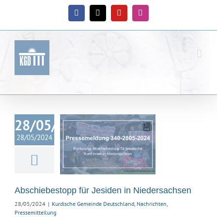
Zum
Inhalt
Facebook
X
YouTube
Instagram
springen
28/05/2024
iebestopp für
28/05/2024
esiden in
dersachsen
ische Gemeinde
land
Nachrichten
ssemitteilung
Abschiebestopp für Jesiden in Niedersachsen
28/05/2024
|
Kurdische Gemeinde Deutschland
,
Nachrichten
,
Pressemitteilung