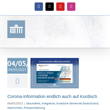
Zum
Inhalt
Facebook
X
YouTube
Instagram
springen
04/05/2021
a-Information
ich auch auf
04/05/2021
Kurdisch
heit
Integration
ische Gemeinde
land
Nachrichten
ssemitteilung
Corona-Information endlich auch auf Kurdisch
04/05/2021
|
Gesundheit
,
Integration
,
Kurdische Gemeinde Deutschland
,
Nachrichten
,
Pressemitteilung