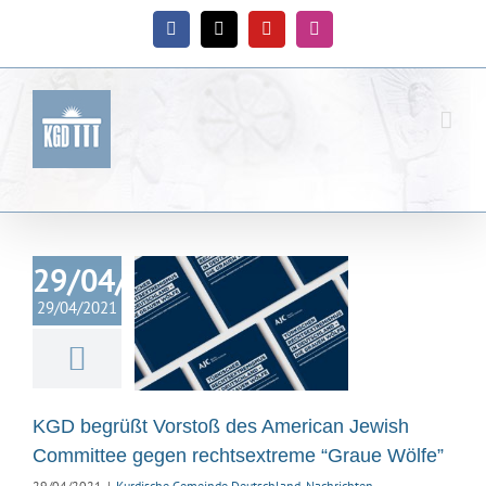
Zum
Inhalt
Facebook
X
YouTube
Instagram
springen
D begrüßt
29/04/2021
rstoß des
29/04/2021
ican Jewish
ittee gegen
htsextreme
aue Wölfe”
KGD begrüßt Vorstoß des American Jewish
ische Gemeinde
hland
Nachrichten
Committee gegen rechtsextreme “Graue Wölfe”
29/04/2021
|
Kurdische Gemeinde Deutschland
,
Nachrichten