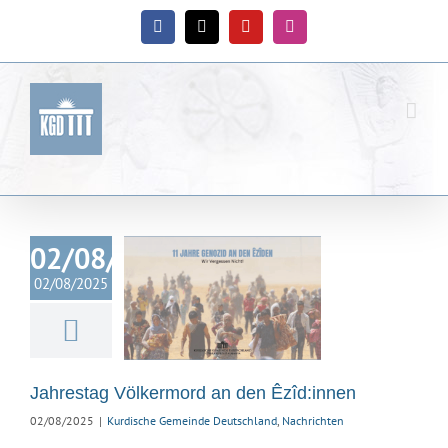
Zum
Inhalt
Facebook
X
YouTube
Instagram
springen
02/08/2025
ahrestag
02/08/2025
rmord an den
îd:innen
ische Gemeinde
hland
Nachrichten
Jahrestag Völkermord an den Êzîd:innen
02/08/2025
|
Kurdische Gemeinde Deutschland
,
Nachrichten