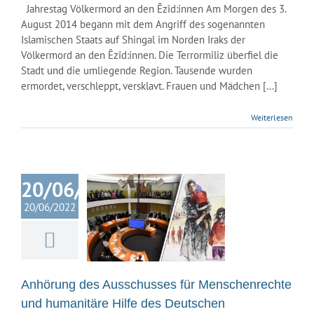
Jahrestag Völkermord an den Êzîd:innen Am Morgen des 3.
August 2014 begann mit dem Angriff des sogenannten
Islamischen Staats auf Shingal im Norden Iraks der
Völkermord an den Êzîd:innen. Die Terrormiliz überfiel die
Stadt und die umliegende Region. Tausende wurden
ermordet, verschleppt, versklavt. Frauen und Mädchen [...]
Weiterlesen
örung des
chusses für
20/06/2022
chenrechte
humanitäre
20/06/2022
des Deutschen
estages zum
rmord an den
Jesiden
Anhörung des Ausschusses für Menschenrechte
Kurdische Gemeinde
und humanitäre Hilfe des Deutschen
land
Nachrichten