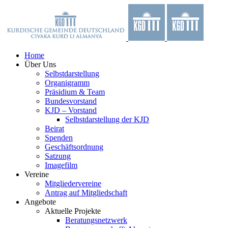
Zum
Facebook
X
YouTube
Instagram
Inhalt
springen
Home
Über Uns
Selbstdarstellung
Organigramm
Präsidium & Team
Bundesvorstand
KJD – Vorstand
Selbstdarstellung der KJD
Beirat
Spenden
Geschäftsordnung
Satzung
Imagefilm
Vereine
Mitgliedervereine
Antrag auf Mitgliedschaft
Angebote
Aktuelle Projekte
Beratungsnetzwerk