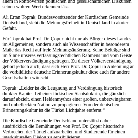
allem in kontroversen politischen und gesellschaftlichen Diskursen
seinen wahren Wert erkennen lässt.
Ali Ertan Toprak, Bundesvorsitzender der Kurdischen Gemeinde
Deutschland, sieht die Meinungsfreiheit in Deutschland in akuter
Gefahr.
Für Toprak hat Prof. Dr. Çopur nicht nur als Bürger dieses Landes
im Allgemeinen, sondern auch als Wissenschaftler in besonderem
Maße das Recht auf freie Meinungsäußerung. Seine Beiträge sind
im Sinne unseres verfassungsrechtlichen Rahmens und vom Geiste
der Völkerverständigung getragen. Zu dieser Völkerverständigung
gehört jedoch auch, dass sich Herr Prof. Dr. Çopur in Anlehnung an
die vorbildliche deutsche Erinnerungskultur diese auch für andere
Gesellschaften wünscht.
Toprak: „Leider ist die Leugnung und Verdrängung historisch
dunkler Kapitel Teil einer türkischen Staatsdoktrin, die gänzlich
darauf abzielt, einen Heldenmythos einer großen, unbezwingbaren
und unbefleckten Nation zu propagieren. Von der deutschen
Erinnerungskultur ist die Türkei Lichtjahre entfernt.“
Die Kurdische Gemeinde Deutschland unterstützt daher
ausdrücklich die Bemühungen von Prof. Dr. Çopur historische
Verbrechen der Türkei aufzuarbeiten und Studierende für einen
interkulturellen Dialog zu sensibilisieren.