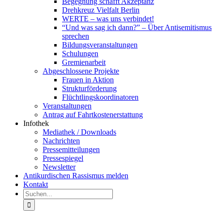
Begegnung schafft Akzeptanz
Drehkreuz Vielfalt Berlin
WERTE – was uns verbindet!
“Und was sag ich dann?” – Über Antisemitismus
sprechen
Bildungsveranstaltungen
Schulungen
Gremienarbeit
Abgeschlossene Projekte
Frauen in Aktion
Strukturförderung
Flüchtlingskoordinatoren
Veranstaltungen
Antrag auf Fahrtkostenerstattung
Infothek
Mediathek / Downloads
Nachrichten
Pressemitteilungen
Pressespiegel
Newsletter
Antikurdischen Rassismus melden
Kontakt
Suche
nach: