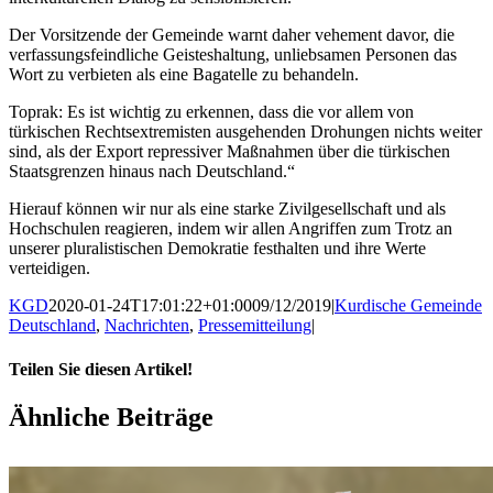
Der Vorsitzende der Gemeinde warnt daher vehement davor, die
verfassungsfeindliche Geisteshaltung, unliebsamen Personen das
Wort zu verbieten als eine Bagatelle zu behandeln.
Toprak: Es ist wichtig zu erkennen, dass die vor allem von
türkischen Rechtsextremisten ausgehenden Drohungen nichts weiter
sind, als der Export repressiver Maßnahmen über die türkischen
Staatsgrenzen hinaus nach Deutschland.“
Hierauf können wir nur als eine starke Zivilgesellschaft und als
Hochschulen reagieren, indem wir allen Angriffen zum Trotz an
unserer pluralistischen Demokratie festhalten und ihre Werte
verteidigen.
KGD
2020-01-24T17:01:22+01:00
09/12/2019
|
Kurdische Gemeinde
Deutschland
,
Nachrichten
,
Pressemitteilung
|
Teilen Sie diesen Artikel!
Facebook
X
WhatsApp
Pinterest
E-
Ähnliche Beiträge
Mail