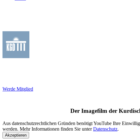
Die KGD ist ein Dachverband mit Vereinen im gesamten Bu
Anliegen der rund 2 Millionen Deutsch-Kurd*innen a
Integrationsprojekte mit dem Ziel
Werde Mitglied
Der Imagefilm der Kurdis
Aus datenschutzrechtlichen Gründen benötigt YouTube Ihre Einwilli
werden. Mehr Informationen finden Sie unter
Datenschutz
.
Akzeptieren