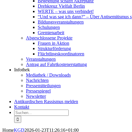
Begegnung schafft Akzeptanz
Drehkreuz Vielfalt Berlin
WERTE – was uns verbindet!
“Und was sag ich dann?” – Über Antisemitismus 
Bildungsveranstaltungen
Schulungen
Gremienarbeit
Abgeschlossene Projekte
Frauen in Aktion
Strukturförderung
Flüchtlingskoordinatoren
Veranstaltungen
Antrag auf Fahrtkostenerstattung
Infothek
Mediathek / Downloads
Nachrichten
Pressemitteilungen
Pressespiegel
Newsletter
Antikurdischen Rassismus melden
Kontakt
Suche
nach:
Home
KGD
2026-01-23T11:26:16+01:00