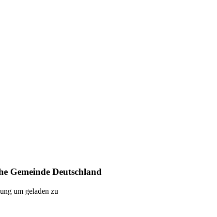
Heimat. Freiheit. Zukunft.
ndesgebiet. Mit unseren Angeboten unterstützen wir die Mitgl
n Politik, Medien und Gesellschaft heran. Wir sind ein verb
 einer gleichberechtigten, vielfältigen Gesellschaft. Seit 2
che Gemeinde Deutschland
gung um geladen zu