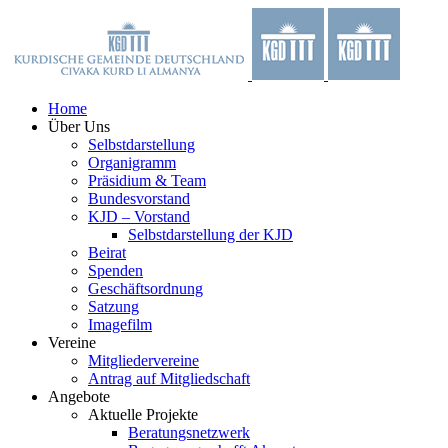
Zum
Facebook
X
YouTube
Instagram
Inhalt
springen
Home
Über Uns
Selbstdarstellung
Organigramm
Präsidium & Team
Bundesvorstand
KJD – Vorstand
Selbstdarstellung der KJD
Beirat
Spenden
Geschäftsordnung
Satzung
Imagefilm
Vereine
Mitgliedervereine
Antrag auf Mitgliedschaft
Angebote
Aktuelle Projekte
Beratungsnetzwerk