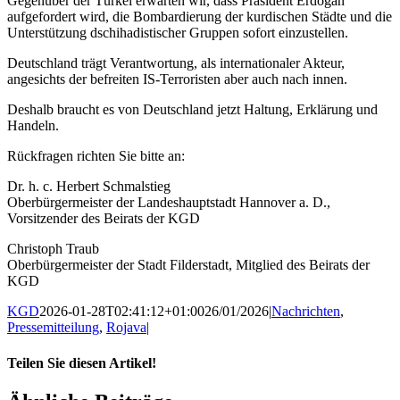
Gegenüber der Türkei erwarten wir, dass Präsident Erdogan
aufgefordert wird, die Bombardierung der kurdischen Städte und die
Unterstützung dschihadistischer Gruppen sofort einzustellen.
Deutschland trägt Verantwortung, als internationaler Akteur,
angesichts der befreiten IS-Terroristen aber auch nach innen.
Deshalb braucht es von Deutschland jetzt Haltung, Erklärung und
Handeln.
Rückfragen richten Sie bitte an:
Dr. h. c. Herbert Schmalstieg
Oberbürgermeister der Landeshauptstadt Hannover a. D.,
Vorsitzender des Beirats der KGD
Christoph Traub
Oberbürgermeister der Stadt Filderstadt, Mitglied des Beirats der
KGD
KGD
2026-01-28T02:41:12+01:00
26/01/2026
|
Nachrichten
,
Pressemitteilung
,
Rojava
|
Teilen Sie diesen Artikel!
Facebook
X
WhatsApp
Pinterest
E-