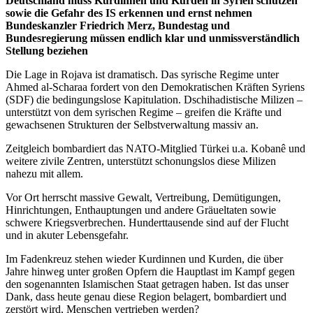
Deutschland muss Kurdinnen und Kurden in Syrien schützen
sowie die Gefahr des IS erkennen und ernst nehmen
Bundeskanzler Friedrich Merz, Bundestag und
Bundesregierung müssen endlich klar und unmissverständlich
Stellung beziehen
Die Lage in Rojava ist dramatisch. Das syrische Regime unter
Ahmed al-Scharaa fordert von den Demokratischen Kräften Syriens
(SDF) die bedingungslose Kapitulation. Dschihadistische Milizen –
unterstützt von dem syrischen Regime – greifen die Kräfte und
gewachsenen Strukturen der Selbstverwaltung massiv an.
Zeitgleich bombardiert das NATO-Mitglied Türkei u.a. Kobanê und
weitere zivile Zentren, unterstützt schonungslos diese Milizen
nahezu mit allem.
Vor Ort herrscht massive Gewalt, Vertreibung, Demütigungen,
Hinrichtungen, Enthauptungen und andere Gräueltaten sowie
schwere Kriegsverbrechen. Hunderttausende sind auf der Flucht
und in akuter Lebensgefahr.
Im Fadenkreuz stehen wieder Kurdinnen und Kurden, die über
Jahre hinweg unter großen Opfern die Hauptlast im Kampf gegen
den sogenannten Islamischen Staat getragen haben. Ist das unser
Dank, dass heute genau diese Region belagert, bombardiert und
zerstört wird, Menschen vertrieben werden?