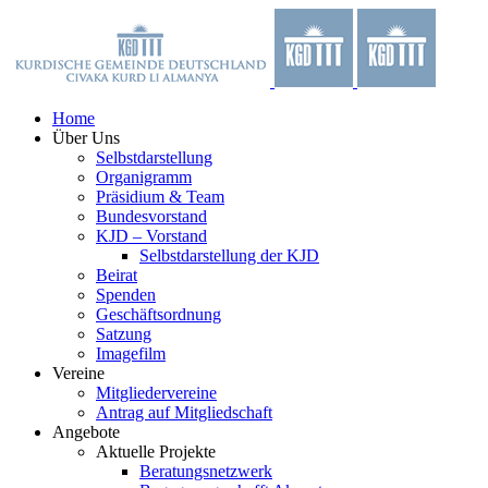
Zum
Facebook
X
YouTube
Instagram
Inhalt
springen
Home
Über Uns
Selbstdarstellung
Organigramm
Präsidium & Team
Bundesvorstand
KJD – Vorstand
Selbstdarstellung der KJD
Beirat
Spenden
Geschäftsordnung
Satzung
Imagefilm
Vereine
Mitgliedervereine
Antrag auf Mitgliedschaft
Angebote
Aktuelle Projekte
Beratungsnetzwerk