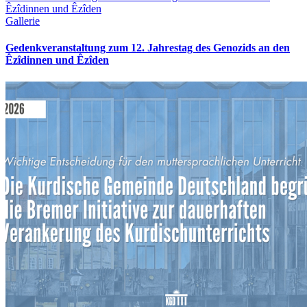
Êzîdinnen und Êzîden
Gallerie
Gedenkveranstaltung zum 12. Jahrestag des Genozids an den
Êzîdinnen und Êzîden