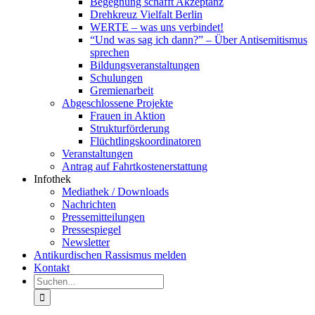
Begegnung schafft Akzeptanz
Drehkreuz Vielfalt Berlin
WERTE – was uns verbindet!
“Und was sag ich dann?” – Über Antisemitismus
sprechen
Bildungsveranstaltungen
Schulungen
Gremienarbeit
Abgeschlossene Projekte
Frauen in Aktion
Strukturförderung
Flüchtlingskoordinatoren
Veranstaltungen
Antrag auf Fahrtkostenerstattung
Infothek
Mediathek / Downloads
Nachrichten
Pressemitteilungen
Pressespiegel
Newsletter
Antikurdischen Rassismus melden
Kontakt
Suche
nach: