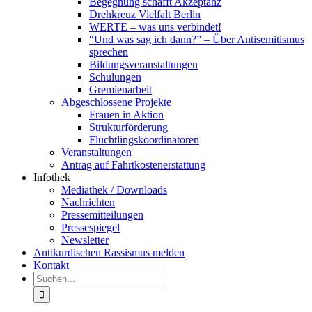
Begegnung schafft Akzeptanz
Drehkreuz Vielfalt Berlin
WERTE – was uns verbindet!
“Und was sag ich dann?” – Über Antisemitismus
sprechen
Bildungsveranstaltungen
Schulungen
Gremienarbeit
Abgeschlossene Projekte
Frauen in Aktion
Strukturförderung
Flüchtlingskoordinatoren
Veranstaltungen
Antrag auf Fahrtkostenerstattung
Infothek
Mediathek / Downloads
Nachrichten
Pressemitteilungen
Pressespiegel
Newsletter
Antikurdischen Rassismus melden
Kontakt
Suche
nach: