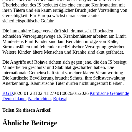
Überlebenden des IS bedeutet dies eine erneute Konfrontation mit
ihren Tätern und ein kaum erträglicher Bruch jeder Vorstellung von
Gerechtigkeit. Für Europa wächst daraus eine akute
sicherheitspolitische Gefahr.
Die humanitäre Lage verschärft sich dramatisch. Blockaden
schneiden Versorgungswege ab, Krankenhäuser arbeiten am Limit.
Mindestens Fünf Kinder sind laut Berichten infolge von Kälte,
Stromausfällen und fehlender medizinischer Versorgung gestorben.
Weitere Kinder, ältere Menschen und Kranke sind akut gefährdet.
Die Angriffe auf Rojava richten sich gegen jene, die den IS besiegt,
Minderheiten geschützt und Stabilität geschaffen haben. Die
internationale Gemeinschaft steht vor einer klaren Verantwortung.
Die kurdische Bevölkerung braucht Schutz, ihre Selbstverwaltung
Anerkennung. Islamistische Täter dürfen nicht ungestraft bleiben.
KGD
2026-01-28T02:41:27+01:00
26/01/2026
|
Kurdische Gemeinde
Deutschland
,
Nachrichten
,
Rojava
|
Teilen Sie diesen Artikel!
Facebook
X
WhatsApp
Pinterest
E-
Ähnliche Beiträge
Mail