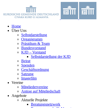
Zum
Facebook
X
YouTube
Instagram
Inhalt
springen
Home
Über Uns
Selbstdarstellung
Organigramm
Präsidium & Team
Bundesvorstand
KJD – Vorstand
Selbstdarstellung der KJD
Beirat
Spenden
Geschäftsordnung
Satzung
Imagefilm
Vereine
Mitgliedervereine
Antrag auf Mitgliedschaft
Angebote
Aktuelle Projekte
Beratungsnetzwerk