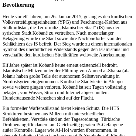
Bevölkerung
Heute vor elf Jahren, am 26. Januar 2015, gelang es den kurdischen
Volksverteidigungseinheiten (YPG) und Peschmerga-Kräften aus
Südkurdistan, die Terrormiliz „Islamischer Staat“ (IS) aus der
syrischen Stadt Kobanê zu vertreiben. Nach monatelanger
Belagerung wurde die Stadt sowie ihre Nachbardörfer von den
Schlächtern des IS befreit. Der Sieg wurde zu einem internationalen
Symbol des unerbittlichen Widerstands gegen den Islamismus und
verschaffte den kurdischen Streitkräften weltweite Anerkennung.
Elf Jahre später ist Kobanê heute erneut existenziell bedroht.
Islamistische Milizen unter der Führung von Ahmed al-Sharaa (al-
Jolani) haben große Teile der autonomen Selbstverwaltung in
Nordostsyrien eingenommen. Kurdische Stadtviertel in Aleppo
sowie weitere gingen verloren. Kobanê ist seit Tagen vollständig
belagert, von Wasser, Strom und Internet abgeschnitten.
Hunderttausende Menschen sind auf der Flucht.
Ein formeller Waffenstillstand bietet keinen Schutz. Die HTS-
Strukturen bestehen aus Milizen mit unterschiedlichen
Befehlsketten, Verstöße sind an der Tagesordnung. Türkische
Drohnenangriffe dauern an. Gleichzeitig geraten IS-Gefangene
außer Kontrolle, Lager wie Al-Hol wurden übernommen, in
ehemals befreiten Orten tauchen erneut IS-Symbole auf. Für die