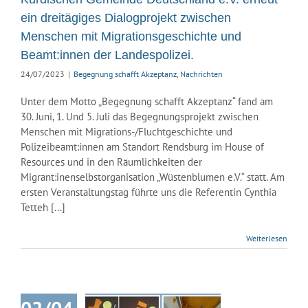
ionsgeschichte
ein dreitägiges Dialogprojekt zwischen
Beamt:innen
Menschen mit Migrationsgeschichte und
andespolizei.
Beamt:innen der Landespolizei.
 schafft Akzeptanz
Nachrichten
24/07/2023
|
Begegnung schafft Akzeptanz
,
Nachrichten
Unter dem Motto „Begegnung schafft Akzeptanz“ fand am
30. Juni, 1. Und 5. Juli das Begegnungsprojekt zwischen
Menschen mit Migrations-/Fluchtgeschichte und
Polizeibeamt:innen am Standort Rendsburg im House of
Resources und in den Räumlichkeiten der
Migrant:inenselbstorganisation „Wüstenblumen e.V.“ statt. Am
ersten Veranstaltungstag führte uns die Referentin Cynthia
Tetteh [...]
Weiterlesen
tveranstaltung
m Projekt