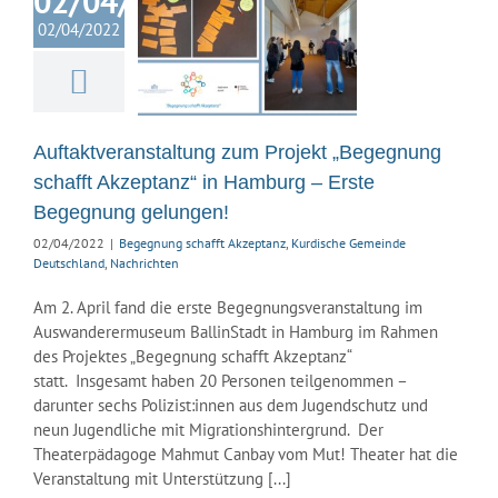
02/04/2022
nung schafft
02/04/2022
eptanz“ in
urg – Erste
egegnung
elungen!
Auftaktveranstaltung zum Projekt „Begegnung
 schafft Akzeptanz
ische Gemeinde
schafft Akzeptanz“ in Hamburg – Erste
hland
Nachrichten
Begegnung gelungen!
02/04/2022
|
Begegnung schafft Akzeptanz
,
Kurdische Gemeinde
Deutschland
,
Nachrichten
Am 2. April fand die erste Begegnungsveranstaltung im
Auswanderermuseum BallinStadt in Hamburg im Rahmen
des Projektes „Begegnung schafft Akzeptanz“
statt. Insgesamt haben 20 Personen teilgenommen –
darunter sechs Polizist:innen aus dem Jugendschutz und
neun Jugendliche mit Migrationshintergrund. Der
Theaterpädagoge Mahmut Canbay vom Mut! Theater hat die
Veranstaltung mit Unterstützung [...]