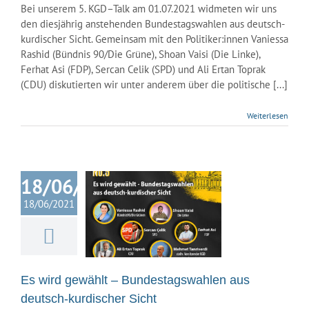
Bei unserem 5. KGD–Talk am 01.07.2021 widmeten wir uns
den diesjährig anstehenden Bundestagswahlen aus deutsch-
kurdischer Sicht. Gemeinsam mit den Politiker:innen Vaniessa
Rashid (Bündnis 90/Die Grüne), Shoan Vaisi (Die Linke),
Ferhat Asi (FDP), Sercan Celik (SPD) und Ali Ertan Toprak
(CDU) diskutierten wir unter anderem über die politische [...]
Weiterlesen
18/06/2021
rd gewählt –
18/06/2021
stagswahlen
s deutsch-
ischer Sicht
ische Gemeinde
hland
Nachrichten
Es wird gewählt – Bundestagswahlen aus
deutsch-kurdischer Sicht