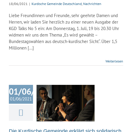
18/06/2021
|
Kurdische Gemeinde Deutschland
,
Nachrichten
Liebe Freundinnen und Freunde, sehr geehrte Damen und
Herren, wir laden Sie herzlich zu einer neuen Ausgabe der
KGD Talks No 5 ein: Am Donnerstag, 1. Juli, 19 bis 20.30 Uhr
widmen wir uns dem Thema „Es wird gewählt –
Bundestagswahlen aus deutsch-kurdischer Sicht“. Über 1,5
Millionen [...]
Weiterlesen
01/06/2021
 Kurdische
inde erklärt
01/06/2021
olidarisch mit
ivan Aymaz!
ische Gemeinde
land
Nachrichten
Die Kurdische Gemeinde erklärt sich solidarisch
ssemitteilung