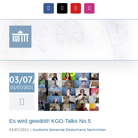
Zum
Inhalt
Facebook
X
YouTube
Instagram
springen
03/07/2021
03/07/2021
ird gewählt!
-Talks No.5
ische Gemeinde
hland
Nachrichten
Es wird gewählt! KGD-Talks No.5
03/07/2021
|
Kurdische Gemeinde Deutschland
,
Nachrichten