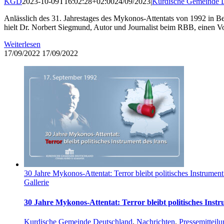
KGD
2023-10-09T16:02:28+02:00
24/09/2023
|
Kurdische Gemeinde 
Anlässlich des 31. Jahrestages des Mykonos-Attentats von 1992 in B
hielt Dr. Norbert Siegmund, Autor und Journalist beim RBB, einen Vo
Weiterlesen
17/09/2022
17/09/2022
30 Jahre Mykonos-Attentat: Terror bleibt politisches Instrument
Gallerie
30 Jahre Mykonos-Attentat: Terror bleibt politisches Instr
Kurdische Gemeinde Deutschland
,
Nachrichten
,
Pressemitteil