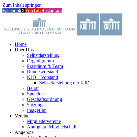
Zum Inhalt springen
Facebook
X
YouTube
Instagram
Home
Über Uns
Selbstdarstellung
Organigramm
Präsidium & Team
Bundesvorstand
KJD – Vorstand
Selbstdarstellung der KJD
Beirat
Spenden
Geschäftsordnung
Satzung
Imagefilm
Vereine
Mitgliedervereine
Antrag auf Mitgliedschaft
Angebote