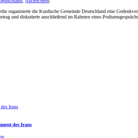
Deutschland
,
Nachrichten
|
erlin organisierte die Kurdische Gemeinde Deutschland eine Gedenkvera
rtrag und diskutierte anschließend im Rahmen eines Podiumsgesprächs m
 des Irans
ument des Irans
ung