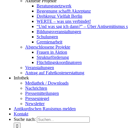
Aktuelle Projekte
Beratungsnetzwerk
Begegnung schafft Akzeptanz
Drehkreuz Vielfalt Berlin
WERTE – was uns verbindet!
“Und was sag ich dann?” – Über Antisemitismus 
Bildungsveranstaltungen
Schulungen
Gremienarbeit
Abgeschlossene Projekte
Frauen in Aktion
Strukturförderung
Flüchtlingskoordinatoren
Veranstaltungen
Antrag auf Fahrtkostenerstattung
Infothek
Mediathek / Downloads
Nachrichten
Pressemitteilungen
Pressespiegel
Newsletter
Antikurdischen Rassismus melden
Kontakt
Suche nach: