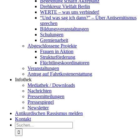
Begegnung schafft Akzeptanz
Drehkreuz Vielfalt Berlin
WERTE – was uns verbindet!
“Und was sag ich dann?” – Über Antisemitismus
sprechen
Bildungsveranstaltungen
Schulungen
Gremienarbeit
Abgeschlossene Projekte
Frauen in Aktion
Strukturförderung
Flüchtlingskoordinatoren
Veranstaltungen
Antrag auf Fahrtkostenerstattung
Infothek
Mediathek / Downloads
Nachrichten
Pressemitteilungen
Pressespiegel
Newsletter
Antikurdischen Rassismus melden
Kontakt
Suche
nach: