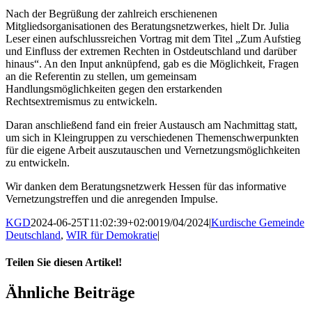
Nach der Begrüßung der zahlreich erschienenen
Mitgliedsorganisationen des Beratungsnetzwerkes, hielt Dr. Julia
Leser einen aufschlussreichen Vortrag mit dem Titel „Zum Aufstieg
und Einfluss der extremen Rechten in Ostdeutschland und darüber
hinaus“. An den Input anknüpfend, gab es die Möglichkeit, Fragen
an die Referentin zu stellen, um gemeinsam
Handlungsmöglichkeiten gegen den erstarkenden
Rechtsextremismus zu entwickeln.
Daran anschließend fand ein freier Austausch am Nachmittag statt,
um sich in Kleingruppen zu verschiedenen Themenschwerpunkten
für die eigene Arbeit auszutauschen und Vernetzungsmöglichkeiten
zu entwickeln.
Wir danken dem Beratungsnetzwerk Hessen für das informative
Vernetzungstreffen und die anregenden Impulse.
KGD
2024-06-25T11:02:39+02:00
19/04/2024
|
Kurdische Gemeinde
Deutschland
,
WIR für Demokratie
|
Teilen Sie diesen Artikel!
Facebook
X
WhatsApp
Pinterest
E-
Ähnliche Beiträge
Mail