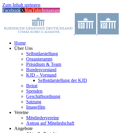
Zum Inhalt springen
Facebook
X
YouTube
Instagram
Home
Über Uns
Selbstdarstellung
Organigramm
Präsidium & Team
Bundesvorstand
KJD – Vorstand
Selbstdarstellung der KJD
Beirat
Spenden
Geschäftsordnung
Satzung
Imagefilm
Vereine
Mitgliedervereine
Antrag auf Mitgliedschaft
Angebote