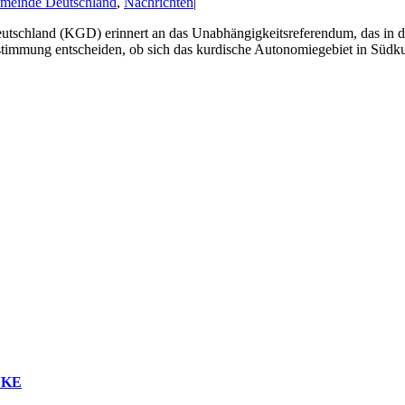
meinde Deutschland
,
Nachrichten
|
tschland (KGD) erinnert an das Unabhängigkeitsreferendum, das in 
stimmung entscheiden, ob sich das kurdische Autonomiegebiet in Südkur
INKE