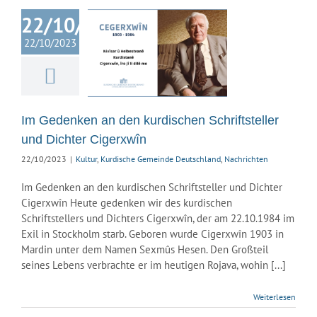
22/10/2023
edenken an
22/10/2023
kurdischen
ftsteller und
er Cigerxwîn
urdische Gemeinde
hland
Nachrichten
Im Gedenken an den kurdischen Schriftsteller
und Dichter Cigerxwîn
22/10/2023
|
Kultur
,
Kurdische Gemeinde Deutschland
,
Nachrichten
Im Gedenken an den kurdischen Schriftsteller und Dichter
Cigerxwîn Heute gedenken wir des kurdischen
Schriftstellers und Dichters Cigerxwîn, der am 22.10.1984 im
Exil in Stockholm starb. Geboren wurde Cigerxwîn 1903 in
Mardin unter dem Namen Sexmûs Hesen. Den Großteil
seines Lebens verbrachte er im heutigen Rojava, wohin [...]
Weiterlesen