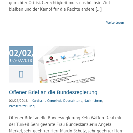
gerechter Ort ist. Gerechtigkeit muss das höchste Ziel
bleiben und der Kampf für die Rechte andere [...]
Weiterlesen
02/02/2018
r Brief an die
02/02/2018
esregierung
ische Gemeinde
land
Nachrichten
ssemitteilung
Offener Brief an die Bundesregierung
02/02/2018
|
Kurdische Gemeinde Deutschland
,
Nachrichten
,
Pressemitteilung
Offener Brief an die Bundesregierung Kein Waffen-Deal mit
der Türkei! Sehr geehrte Frau Bundeskanzlerin Angela
Merkel, sehr geehrter Herr Martin Schulz, sehr geehrter Herr