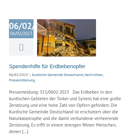
06/02/2023
denhilfe für
06/02/2023
bebenopfer
ische Gemeinde
land
Nachrichten
ssemitteilung
Spendenhilfe für Erdbebenopfer
06/02/2023
|
Kurdische Gemeinde Deutschland
,
Nachrichten
,
Pressemitteilung
Pressemeldung: 315/0602-2023 Das Erdbeben in den
kurdischen Gebieten der Türkei und Syriens hat eine große
Zerstörung und eine hohe Zahl von Opfern gefordert. Die
Kurdische Gemeinde Deutschland ist erschüttert über die
Naturkatastrophe und die damit verbundene verheerende
Zerstörung. Es trifft in einem strengen Winter Menschen,
denen [...]