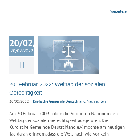
Weiterlesen
20/02/2022
ebruar 2022:
20/02/2022
lttag der
sozialen
echtigkeit
ische Gemeinde
hland
Nachrichten
20. Februar 2022: Welttag der sozialen
Gerechtigkeit
20/02/2022
|
Kurdische Gemeinde Deutschland
,
Nachrichten
Am 20.Februar 2009 haben die Vereinten Nationen den
Welttag der sozialen Gerechtigkeit ausgerufen. Die
Kurdische Gemeinde Deutschland e.V. möchte am heutigen
Tag daran erinnern, dass die Welt nach wie vor kein