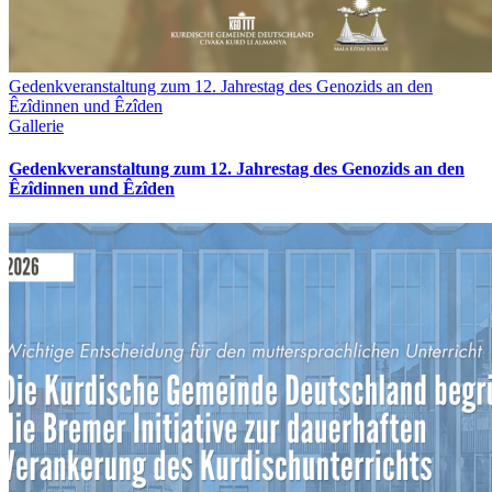
Gedenkveranstaltung zum 12. Jahrestag des Genozids an den
Êzîdinnen und Êzîden
Gallerie
Gedenkveranstaltung zum 12. Jahrestag des Genozids an den
Êzîdinnen und Êzîden