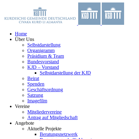
Zum
Facebook
X
YouTube
Instagram
Inhalt
springen
Home
Über Uns
Selbstdarstellung
Organigramm
Präsidium & Team
Bundesvorstand
KJD – Vorstand
Selbstdarstellung der KJD
Beirat
Spenden
Geschäftsordnung
Satzung
Imagefilm
Vereine
Mitgliedervereine
Antrag auf Mitgliedschaft
Angebote
Aktuelle Projekte
Beratungsnetzwerk