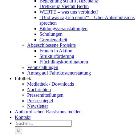
Begegnung schafft Akzeptanz
Drehkreuz Vielfalt Berlin
WERTE – was uns verbindet!
“Und was sag ich dann?” – Über Antisemitismus
sprechen
Bildungsveranstaltungen
Schulungen
Gremienarbeit
Abgeschlossene Projekte
Frauen in Aktion
Strukturförderung
Flüchtlingskoordinatoren
Veranstaltungen
Antrag auf Fahrtkostenerstattung
Infothek
Mediathek / Downloads
Nachrichten
Pressemitteilungen
Pressespiegel
Newsletter
Antikurdischen Rassismus melden
Kontakt
Suche
nach: