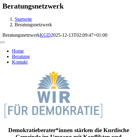
Beratungsnetzwerk
Startseite
Beratungsnetzwerk
Beratungsnetzwerk
KGD
2025-12-13T02:09:47+01:00
Toggle
Navigation
Home
Beratung
Kontakt
Demokratieberater*innen stärken die Kurdische
Gemeinde im Umgang mit Konflikten und