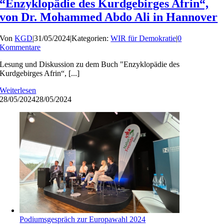
“Enzyklopädie des Kurdgebirges Afrin“,
von Dr. Mohammed Abdo Ali in Hannover
Von
KGD
|
31/05/2024
|
Kategorien:
WIR für Demokratie
|
0
Kommentare
Lesung und Diskussion zu dem Buch "Enzyklopädie des
Kurdgebirges Afrin“, [...]
Weiterlesen
28/05/2024
28/05/2024
Podiumsgespräch zur Europawahl 2024