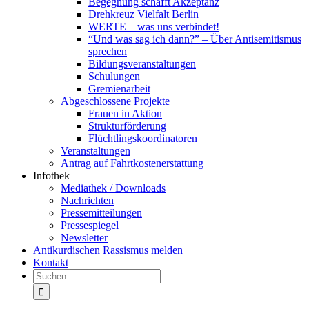
Begegnung schafft Akzeptanz
Drehkreuz Vielfalt Berlin
WERTE – was uns verbindet!
“Und was sag ich dann?” – Über Antisemitismus
sprechen
Bildungsveranstaltungen
Schulungen
Gremienarbeit
Abgeschlossene Projekte
Frauen in Aktion
Strukturförderung
Flüchtlingskoordinatoren
Veranstaltungen
Antrag auf Fahrtkostenerstattung
Infothek
Mediathek / Downloads
Nachrichten
Pressemitteilungen
Pressespiegel
Newsletter
Antikurdischen Rassismus melden
Kontakt
Suche
nach: