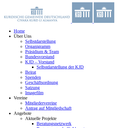
Zum
Facebook
X
YouTube
Instagram
Inhalt
springen
Home
Über Uns
Selbstdarstellung
Organigramm
Präsidium & Team
Bundesvorstand
KJD – Vorstand
Selbstdarstellung der KJD
Beirat
Spenden
Geschäftsordnung
Satzung
Imagefilm
Vereine
Mitgliedervereine
Antrag auf Mitgliedschaft
Angebote
Aktuelle Projekte
Beratungsnetzwerk