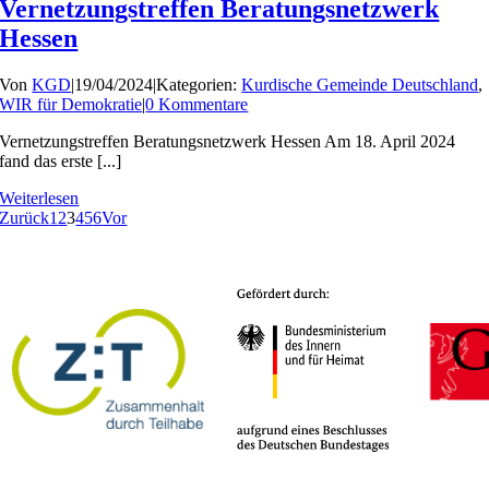
Vernetzungstreffen Beratungsnetzwerk
Hessen
Von
KGD
|
19/04/2024
|
Kategorien:
Kurdische Gemeinde Deutschland
,
WIR für Demokratie
|
0 Kommentare
Vernetzungstreffen Beratungsnetzwerk Hessen Am 18. April 2024
fand das erste [...]
Weiterlesen
Zurück
1
2
3
4
5
6
Vor